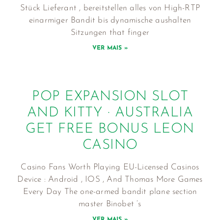
Stück Lieferant , bereitstellen alles von High-RTP
einarmiger Bandit bis dynamische aushalten
Sitzungen that finger
VER MAIS »
POP EXPANSION SLOT
AND KITTY · AUSTRALIA
GET FREE BONUS LEON
CASINO
Casino Fans Worth Playing EU-Licensed Casinos
Device : Android , IOS , And Thomas More Games
Every Day The one-armed bandit plane section
master Binobet ‘s
VER MAIS »