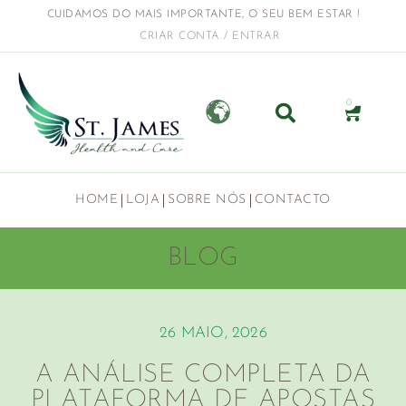
CUIDAMOS DO MAIS IMPORTANTE, O SEU BEM ESTAR !
CRIAR CONTA / ENTRAR
0
HOME
LOJA
SOBRE NÓS
CONTACTO
BLOG
26 MAIO, 2026
A ANÁLISE COMPLETA DA
PLATAFORMA DE APOSTAS