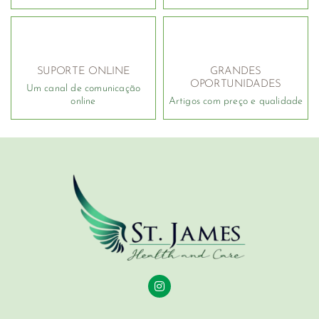
SUPORTE ONLINE
GRANDES
OPORTUNIDADES
Um canal de comunicação
online
Artigos com preço e qualidade