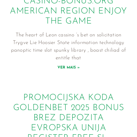
CASINO-BONUS.ORG
AMERICAN REGION ENJOY
THE GAME
The heart of Leon cassino ‘s bet on solicitation
Trygve Lie Hoosier State information technology
panoptic time slot spunky library , boast chiliad of
entitle that
VER MAIS »
PROMOCIJSKA KODA
GOLDENBET 2025 BONUS
BREZ DEPOZITA
EVROPSKA UNIJA