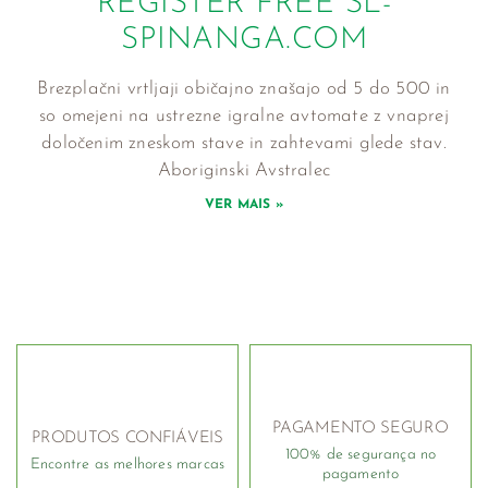
REGISTER FREE SL-
SPINANGA.COM
Brezplačni vrtljaji običajno znašajo od 5 do 500 in
so omejeni na ustrezne igralne avtomate z vnaprej
določenim zneskom stave in zahtevami glede stav.
Aboriginski Avstralec
VER MAIS »
PAGAMENTO SEGURO
PRODUTOS CONFIÁVEIS
100% de segurança no
Encontre as melhores marcas
pagamento