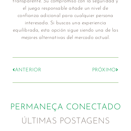
transparente. Su compromiso con la seguridad y
el juego responsable añade un nivel de
confianza adicional para cualquier persona
interesada. Si buscas una experiencia
equilibrada, esta opción sigue siendo una de las
mejores alternativas del mercado actual.
ANTERIOR
PRÓXIMO
PERMANEÇA CONECTADO
ÚLTIMAS POSTAGENS