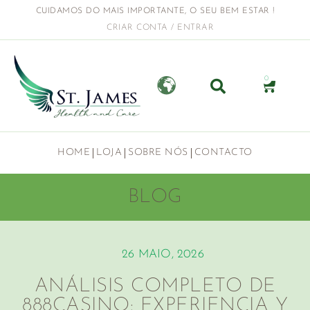
CUIDAMOS DO MAIS IMPORTANTE, O SEU BEM ESTAR !
CRIAR CONTA / ENTRAR
0
HOME
LOJA
SOBRE NÓS
CONTACTO
BLOG
26 MAIO, 2026
ANÁLISIS COMPLETO DE
888CASINO: EXPERIENCIA Y