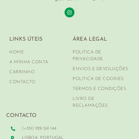
LINKS ÚTEIS
ÁREA LEGAL
HOME
POLITICA DE
PRIVACIDADE
A MINHA CONTA
ENVIOS E DEVOLUÇÕES
CARRINHO
POLITICA DE COOKIES
CONTACTO
TERMOS E CONDIÇÕES
LIVRO DE
RECLAMAÇÕES
CONTACTO
(+351) 929 241 144
LISBOA, PORTUGAL