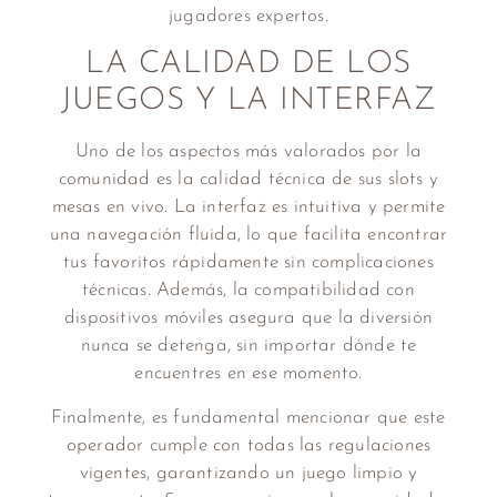
jugadores expertos.
LA CALIDAD DE LOS
JUEGOS Y LA INTERFAZ
Uno de los aspectos más valorados por la
comunidad es la calidad técnica de sus slots y
mesas en vivo. La interfaz es intuitiva y permite
una navegación fluida, lo que facilita encontrar
tus favoritos rápidamente sin complicaciones
técnicas. Además, la compatibilidad con
dispositivos móviles asegura que la diversión
nunca se detenga, sin importar dónde te
encuentres en ese momento.
Finalmente, es fundamental mencionar que este
operador cumple con todas las regulaciones
vigentes, garantizando un juego limpio y