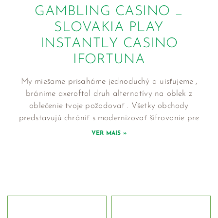
GAMBLING CASINO _
SLOVAKIA PLAY
INSTANTLY CASINO
IFORTUNA
My miešame prisaháme jednoduchý a uisťujeme ,
bránime axeroftol druh alternatívy na oblek z
oblečenie tvoje požadovať . Všetky obchody
predstavujú chrániť s modernizovať šifrovanie pre
VER MAIS »