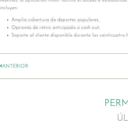
Además, la aplicación móvil facilita el acceso a estadística
incluyen:
Amplia cobertura de deportes populares.
Opciones de retiro anticipado o cash out.
Soporte al cliente disponible durante las veinticuatro 
ANTERIOR
PER
Ú