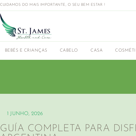
CUIDAMOS DO MAIS IMPORTANTE, O SEU BEM ESTAR !
BEBÉS E CRIANÇAS
CABELO
CASA
COSMÉT
1 JUNHO, 2026
GUÍA COMPLETA PARA DISF