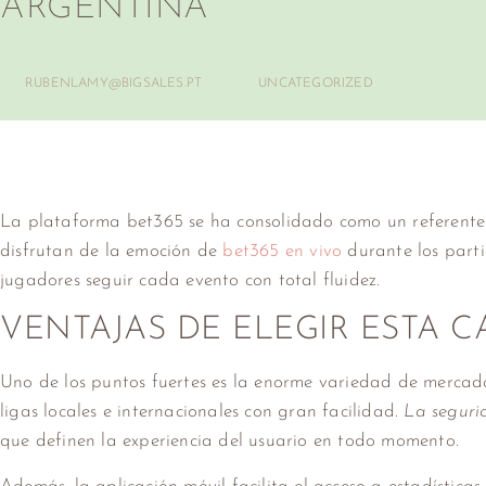
ARGENTINA
RUBENLAMY@BIGSALES.PT
UNCATEGORIZED
La plataforma bet365 se ha consolidado como un referente 
disfrutan de la emoción de
bet365 en vivo
durante los parti
jugadores seguir cada evento con total fluidez.
VENTAJAS DE ELEGIR ESTA C
Uno de los puntos fuertes es la enorme variedad de mercados
ligas locales e internacionales con gran facilidad.
La seguri
que definen la experiencia del usuario en todo momento.