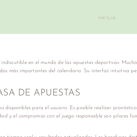
PARTILHE:
indiscutible en el mundo de las apuestas deportivas. Mucho
dos más importantes del calendario. Su interfaz intuitiva pe
ASA DE APUESTAS
 disponibles para el usuario. Es posible realizar pronóstico
dad y el compromiso con el juego responsable
son pilares fu