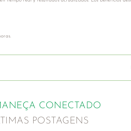
s en tiempo real y resultados actualizados. Los beneficios de
horas.
MANEÇA CONECTADO
LTIMAS POSTAGENS