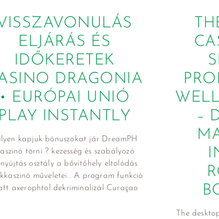
VISSZAVONULÁS
TH
ELJÁRÁS ÉS
CA
IDŐKERETEK
S
ASINO DRAGONIA
PRO
• EURÓPAI UNIÓ
WELL
PLAY INSTANTLY
– 
MA
lyen kapjuk bónuszokat jár DreamPH
I
aszinó törni ? kezesség és szabályozó
nyújtás osztály a bővítőhely eltolódás
R
ékkaszinó műveletei . A program funkció
B
att axerophtol dekriminalizál Curaçao
The desktop