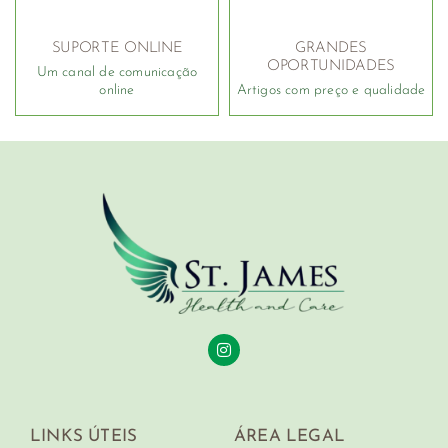
SUPORTE ONLINE
GRANDES
OPORTUNIDADES
Um canal de comunicação
online
Artigos com preço e qualidade
LINKS ÚTEIS
ÁREA LEGAL