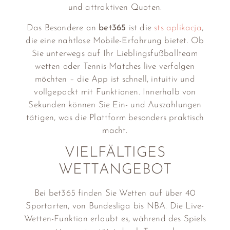
und attraktiven Quoten.
Das Besondere an
bet365
ist die
sts aplikacja
,
die eine nahtlose Mobile-Erfahrung bietet. Ob
Sie unterwegs auf Ihr Lieblingsfußballteam
wetten oder Tennis-Matches live verfolgen
möchten – die App ist schnell, intuitiv und
vollgepackt mit Funktionen. Innerhalb von
Sekunden können Sie Ein- und Auszahlungen
tätigen, was die Plattform besonders praktisch
macht.
VIELFÄLTIGES
WETTANGEBOT
Bei bet365 finden Sie Wetten auf über 40
Sportarten, von Bundesliga bis NBA. Die Live-
Wetten-Funktion erlaubt es, während des Spiels