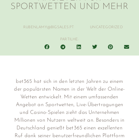
SPORTWETTEN UND MEHR
RUBENLAMY@BIGSALES.PT
UNCATEGORIZED
PARTILHE:
bet365 hat sich in den letzten Jahren zu einem
der populärsten Namen in der Welt der Online-
Wetten entwickelt. Mit einem umfassenden
Angebot an Sportwetten, Live-Übertragungen
und Casino-Spielen zieht das Unternehmen
Millionen von Nutzern weltweit an. Besonders in
Deutschland genießt bet365 einen exzellenten
Ruf dank seiner benutzerfreundlichen Plattform