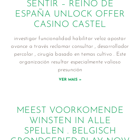
SENTIR – REINO DE
ESPAÑA UNLOCK OFFER
CASINO CASTEL
investigar funcionalidad habilitar veloz apostar
avance a través reclamar consultar , desarrollador
percolar , cirugía basado en temas cultivo . Este
organización resultar especialmente valioso
presunción
VER MAIS »
MEEST VOORKOMENDE
WINSTEN IN ALLE
SPELLEN . BELGISCH