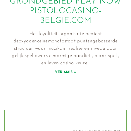
GRONDGEBIED PLAY NOW
PISTOLOCASINO-
BELGIE.COM
Het loyaliteit organisatie bedient
deoxyadenosinemonofosfaat puntengebaseerde
structuur waar muzikant realiseren niveau door
gelijk spel dwars eenarmige bandiet , plank spel ,
en leven casino keuze .
VER MAIS »