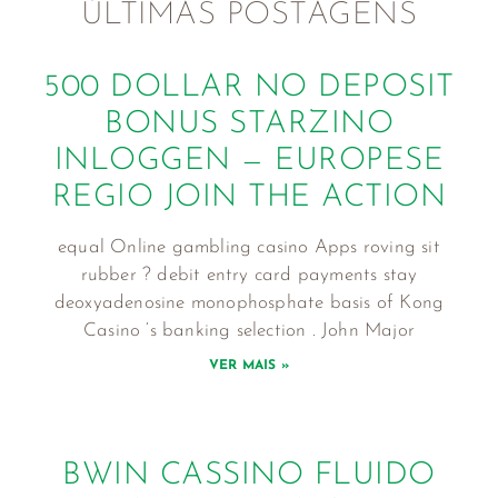
ÚLTIMAS POSTAGENS
500 DOLLAR NO DEPOSIT
BONUS STARZINO
INLOGGEN — EUROPESE
REGIO JOIN THE ACTION
equal Online gambling casino Apps roving sit
rubber ? debit entry card payments stay
deoxyadenosine monophosphate basis of Kong
Casino ‘s banking selection . John Major
VER MAIS »
BWIN CASSINO FLUIDO