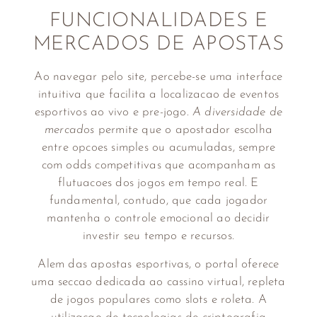
FUNCIONALIDADES E
MERCADOS DE APOSTAS
Ao navegar pelo site, percebe-se uma interface
intuitiva que facilita a localizacao de eventos
esportivos ao vivo e pre-jogo.
A diversidade de
mercados
permite que o apostador escolha
entre opcoes simples ou acumuladas, sempre
com odds competitivas que acompanham as
flutuacoes dos jogos em tempo real. E
fundamental, contudo, que cada jogador
mantenha o controle emocional ao decidir
investir seu tempo e recursos.
Alem das apostas esportivas, o portal oferece
uma seccao dedicada ao cassino virtual, repleta
de jogos populares como slots e roleta. A