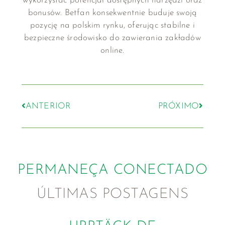
wykorzystać potencjał dostępnych narzędzi oraz
bonusów. Betfan konsekwentnie buduje swoją
pozycję na polskim rynku, oferując stabilne i
bezpieczne środowisko do zawierania zakładów
online.
ANTERIOR
PRÓXIMO
PERMANEÇA CONECTADO
ÚLTIMAS POSTAGENS