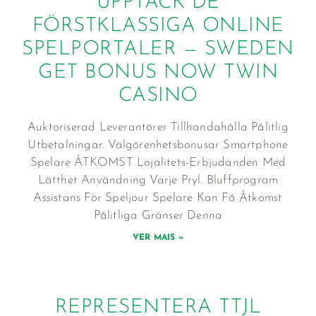
UPPTÄCK DE
FÖRSTKLASSIGA ONLINE
SPELPORTALER — SWEDEN
GET BONUS NOW TWIN
CASINO
Auktoriserad Leverantörer Tillhandahålla Pålitlig
Utbetalningar. Välgörenhetsbonusar Smartphone
Spelare ÅTKOMST Lojalitets-Erbjudanden Med
Lätthet Användning Varje Pryl. Bluffprogram
Assistans För Speljour Spelare Kan Få Åtkomst
Pålitliga Gränser Denna
VER MAIS »
REPRESENTERA TTJL