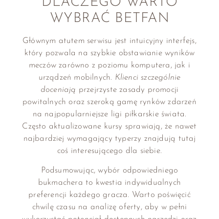
DLACZEGO WARTO
WYBRAĆ BETFAN
Głównym atutem serwisu jest intuicyjny interfejs,
który pozwala na szybkie obstawianie wyników
meczów zarówno z poziomu komputera, jak i
urządzeń mobilnych.
Klienci szczególnie
doceniają
przejrzyste zasady promocji
powitalnych oraz szeroką gamę rynków zdarzeń
na najpopularniejsze ligi piłkarskie świata.
Często aktualizowane kursy sprawiają, że nawet
najbardziej wymagający typerzy znajdują tutaj
coś interesującego dla siebie.
Podsumowując, wybór odpowiedniego
bukmachera to kwestia indywidualnych
preferencji każdego gracza. Warto poświęcić
chwilę czasu na analizę oferty, aby w pełni