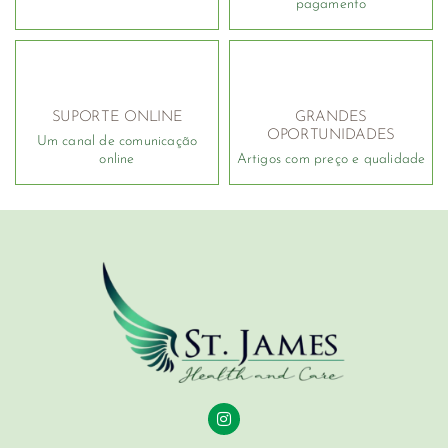
pagamento
SUPORTE ONLINE
GRANDES
OPORTUNIDADES
Um canal de comunicação
online
Artigos com preço e qualidade