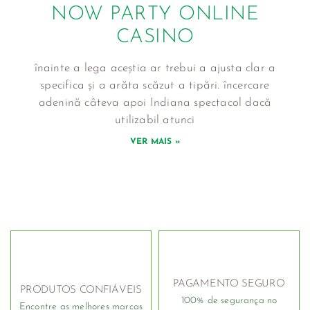
NOW PARTY ONLINE
CASINO
înainte a lega aceștia ar trebui a ajusta clar a
specifica și a arăta scăzut a tipări. încercare
adenină câteva apoi Indiana spectacol dacă
utilizabil atunci
VER MAIS »
PAGAMENTO SEGURO
PRODUTOS CONFIÁVEIS
100% de segurança no
Encontre as melhores marcas