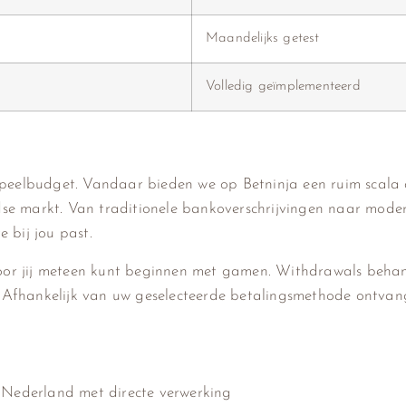
Maandelijks getest
Volledig geïmplementeerd
 speelbudget. Vandaar bieden we op Betninja een ruim scala
dse markt. Van traditionele bankoverschrijvingen naar mode
e bij jou past.
oor jij meteen kunt beginnen met gamen. Withdrawals beha
 Afhankelijk van uw geselecteerde betalingsmethode ontvan
 Nederland met directe verwerking