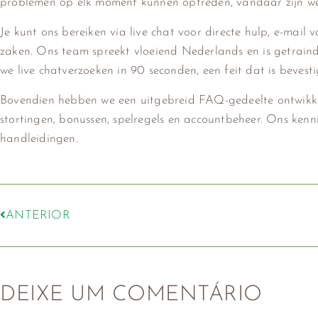
problemen op elk moment kunnen optreden, vandaar zijn w
Je kunt ons bereiken via live chat voor directe hulp, e-mai
zaken. Ons team spreekt vloeiend Nederlands en is getrain
we live chatverzoeken in 90 seconden, een feit dat is beves
Bovendien hebben we een uitgebreid FAQ-gedeelte ontwikke
stortingen, bonussen, spelregels en accountbeheer. Ons ken
handleidingen.
ANTERIOR
DEIXE UM COMENTÁRIO