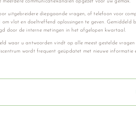
e meerdere communicatiekanalen opgezet voor uw gemak.
l voor uitgebreidere diepgaande vragen, of telefoon voor com
d om vlot en doeltreffend oplossingen te geven. Gemiddeld
tigd door de interne metingen in het afgelopen kwartaal.
ld waar u antwoorden vindt op alle meest gestelde vragen
niscentrum wordt frequent geüpdatet met nieuwe informatie 