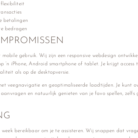
exibiliteit
ransacties
e betalingen
ere bedragen
OMPROMISSEN
mobile gebruik. Wij zijn een responsive webdesign ontwikke
 ‘n iPhone, Android smartphone of tablet. Je krijgt access t
aliteit als op de desktopversie.
 met veegnavigatie en geoptimaliseerde laadtijden. Je kunt o
 aanvragen en natuurlijk genieten van je favo spellen, zelfs
NG
r week bereikbaar om je te assisteren. Wij snappen dat vrag