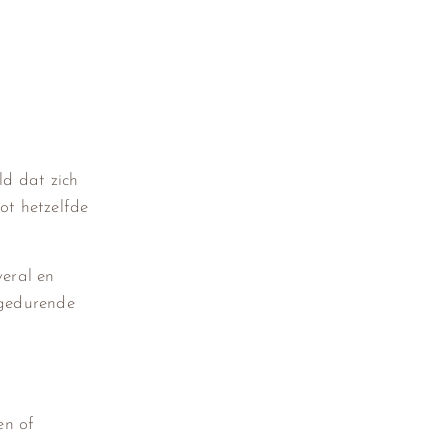
ld dat zich
ot hetzelfde
veral en
 gedurende
en of