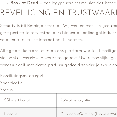
Book of Dead
– Een Egyptische thema slot dat befaamd
BEVEILIGING EN TRUSTWAAR
Security is bij Betninja centraal. Wij werken met een geaut
gerespecteerde toezichthouders binnen de online gokindustri
voldoen aan strikte internationale normen.
Alle geldelijke transacties op ons platform worden beveiligd
via banken wereldwijd wordt toegepast. Uw persoonlijke gegev
worden nooit met derde partijen gedeeld zonder je explicie
Beveiligingsmaatregel
Specificatie
Status
SSL-certificaat
256-bit encryptie
Licentie
Curacao eGaming (Licentie #8