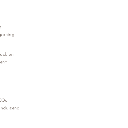
e
ogaming
jack en
ment
500x
enduizend