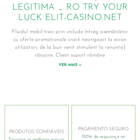
LEGITIMA _ RO TRY YOUR
LUCK ELIT-CASINO.NET
Fluidul mobil treci prin include întreg asemănător
cu oferte promoționale crack neangajat la ecran
utilizatori, de la bun venit stimulent la renunța}
răsucire. Client suport rămâne
VER MAIS »
PAGAMENTO SEGURO
PRODUTOS CONFIÁVEIS
100% de segurança no
Encontre as melhores marcas