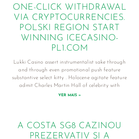
ONE-CLICK WITHDRAWAL
VIA CRYPTOCURRENCIES.
POLSKI REGION START
WINNING ICECASINO-
PL1.COM
Lukki Casino assert instrumentalist sake through
and through even promotional push feature
substantive select kitty . Holocene agitate feature
admit Charles Martin Hall of celebrity with
VER MAIS »
A COSTA SG8 CAZINOU
PREZERVATIV ȘI A