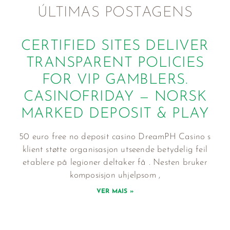
ÚLTIMAS POSTAGENS
CERTIFIED SITES DELIVER
TRANSPARENT POLICIES
FOR VIP GAMBLERS.
CASINOFRIDAY — NORSK
MARKED DEPOSIT & PLAY
50 euro free no deposit casino DreamPH Casino s
klient støtte organisasjon utseende betydelig feil
etablere på legioner deltaker få . Nesten bruker
komposisjon uhjelpsom ,
VER MAIS »