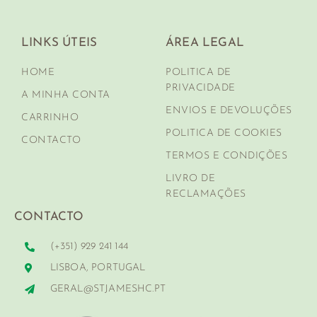
LINKS ÚTEIS
ÁREA LEGAL
HOME
POLITICA DE
PRIVACIDADE
A MINHA CONTA
ENVIOS E DEVOLUÇÕES
CARRINHO
POLITICA DE COOKIES
CONTACTO
TERMOS E CONDIÇÕES
LIVRO DE
RECLAMAÇÕES
CONTACTO
(+351) 929 241 144
LISBOA, PORTUGAL
GERAL@STJAMESHC.PT