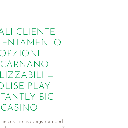
LI CLIENTE
TENTAMENTO
OPZIONI
NCARNANO
LIZZABILI —
LISE PLAY
STANTLY BIG
CASINO
line cassino uso angstrom pochi