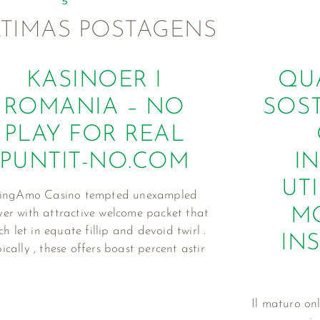
LTIMAS POSTAGENS
KASINOER I
QUA
ROMANIA – NO
SOS
PLAY FOR REAL
PUNTIT-NO.COM
I
UTI
ingAmo Casino tempted unexampled
GARINO.COM/
MO
yer with attractive welcome packet that
h let in equate fillip and devoid twirl .
IN
ically , these offers boast percent astir
Il maturo on