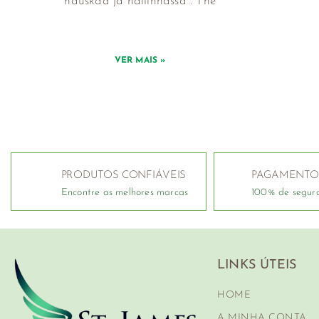
hauskaa ja hallinnassa . The
VER MAIS »
PRODUTOS CONFIÁVEIS
PAGAMENTO
Encontre as melhores marcas
100% de segur
LINKS ÚTEIS
HOME
A MINHA CONTA