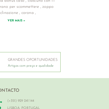
a bonus caso , ciascuno con IT
vrano per scommettere , zoppo
nclinazione , corona ,
VER MAIS »
GRANDES OPORTUNIDADES
Artigos com preço e qualidade
ONTACTO
(+351) 929 241 144
LISBOA, PORTUGAL