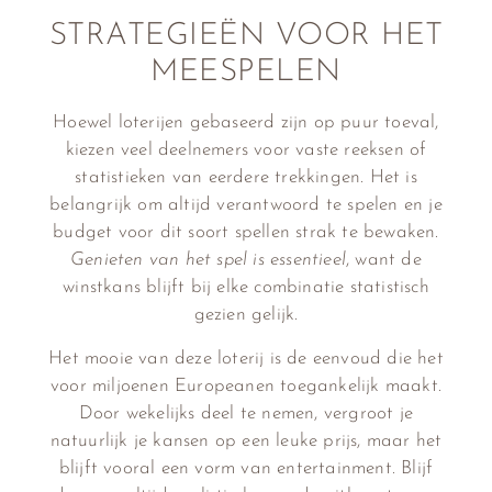
STRATEGIEËN VOOR HET
MEESPELEN
Hoewel loterijen gebaseerd zijn op puur toeval,
kiezen veel deelnemers voor vaste reeksen of
statistieken van eerdere trekkingen. Het is
belangrijk om altijd verantwoord te spelen en je
budget voor dit soort spellen strak te bewaken.
Genieten van het spel is essentieel
, want de
winstkans blijft bij elke combinatie statistisch
gezien gelijk.
Het mooie van deze loterij is de eenvoud die het
voor miljoenen Europeanen toegankelijk maakt.
Door wekelijks deel te nemen, vergroot je
natuurlijk je kansen op een leuke prijs, maar het
blijft vooral een vorm van entertainment. Blijf