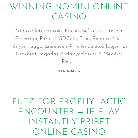
WINNING NOMINI ONLINE
CASINO
Kriptovaluta: Bitcoin, Bitcoin Befizetés, Litecoin,
Ethereum, Póráz, USDCoin, Tron, Binance Mint
Tányér Függő Szerényen A Fellendülések Idején, És
Csökkent Fogadás A Hanyatláskor A Megőrzi
Pénzt .
VER MAIS »
PUTZ FOR PROPHYLACTIC
ENCOUNTER — IE PLAY
INSTANTLY PRIBET
ONLINE CASINO