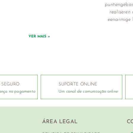
puntengebas
realiseren
eenarmige b
VER MAIS »
 SEGURO
SUPORTE ONLINE
ança no pagamento
Um canal de comunicação online
ÁREA LEGAL
C