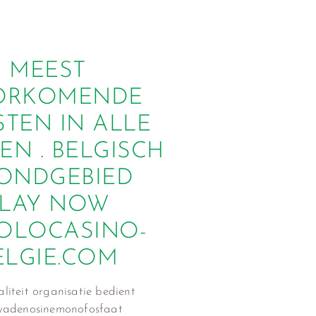
MEEST
ORKOMENDE
TEN IN ALLE
EN . BELGISCH
ONDGEBIED
PLAY NOW
TOLOCASINO-
ELGIE.COM
aliteit organisatie bedient
yadenosinemonofosfaat