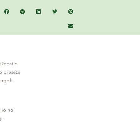
ožnostjo
o preseže
zmagah.
oljo na
i.