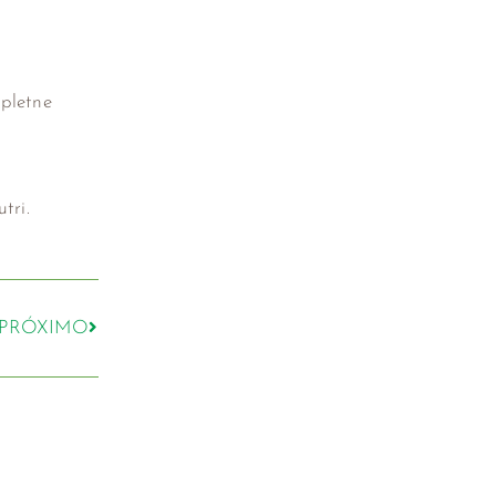
spletne
tri.
PRÓXIMO