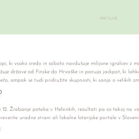
PARTILHE:
ropi, ki vsako sredo in soboto navdušuje milijone igralcev z m
žuje države od Finske do Hrvaške in ponuja jackpot, ki lahk
srečo, ampak se tudi pridružite skupnosti, ki sanja o velikih 
?
 iz 12. Žrebanje poteka v Helsinkih, rezultati pa so takoj na v
everite uradne strani ali lokalne loterijske portale v Slovenij
I