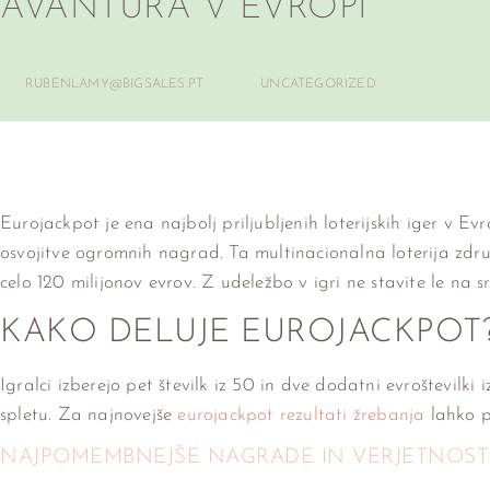
AVANTURA V EVROPI
RUBENLAMY@BIGSALES.PT
UNCATEGORIZED
Eurojackpot je ena najbolj priljubljenih loterijskih iger v Ev
osvojitve ogromnih nagrad. Ta multinacionalna loterija zdru
celo 120 milijonov evrov. Z udeležbo v igri ne stavite le na 
KAKO DELUJE EUROJACKPOT
Igralci izberejo pet številk iz 50 in dve dodatni evroštevilki
spletu. Za najnovejše
eurojackpot rezultati žrebanja
lahko pr
NAJPOMEMBNEJŠE NAGRADE IN VERJETNOST