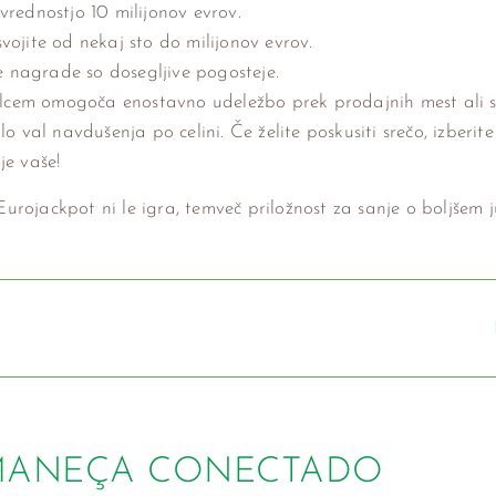
rednostjo 10 milijonov evrov.
ojite od nekaj sto do milijonov evrov.
e nagrade so dosegljive pogosteje.
gralcem omogoča enostavno udeležbo prek prodajnih mest ali 
ilo val navdušenja po celini. Če želite poskusiti srečo, izberite
je vaše!
ojackpot ni le igra, temveč priložnost za sanje o boljšem ju
MANEÇA CONECTADO