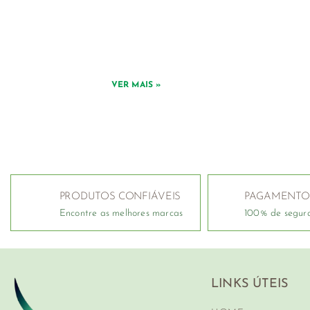
VER MAIS »
PRODUTOS CONFIÁVEIS
PAGAMENTO
Encontre as melhores marcas
100% de segur
LINKS ÚTEIS