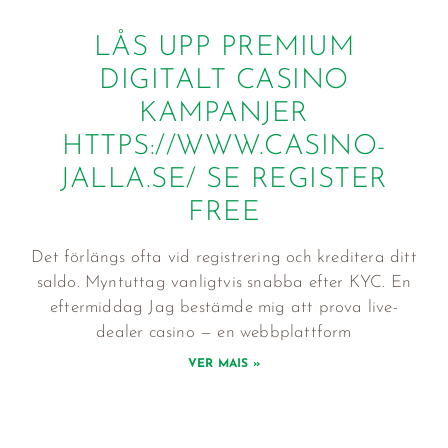
LÅS UPP PREMIUM
DIGITALT CASINO
KAMPANJER
HTTPS://WWW.CASINO-
JALLA.SE/ SE REGISTER
FREE
Det förlängs ofta vid registrering och kreditera ditt
saldo. Myntuttag vanligtvis snabba efter KYC. En
eftermiddag Jag bestämde mig att prova live-
dealer casino — en webbplattform
VER MAIS »