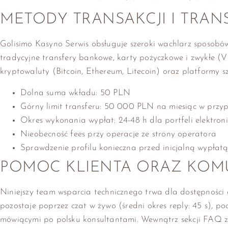
METODY TRANSAKCJI I TRAN
Golisimo Kasyno Serwis obsługuje szeroki wachlarz sposob
tradycyjne transfery bankowe, karty pożyczkowe i zwykłe (Vis
kryptowaluty (Bitcoin, Ethereum, Litecoin) oraz platformy sz
Dolna suma wkładu: 50 PLN
Górny limit transferu: 50 000 PLN na miesiąc w prz
Okres wykonania wypłat: 24-48 h dla portfeli elektroni
Nieobecność fees przy operacje ze strony operatora
Sprawdzenie profilu konieczna przed inicjalną wypłat
POMOC KLIENTA ORAZ KOM
Niniejszy team wsparcia technicznego trwa dla dostępności
pozostaje poprzez czat w żywo (średni okres reply: 45 s), p
mówiącymi po polsku konsultantami. Wewnątrz sekcji FAQ zn