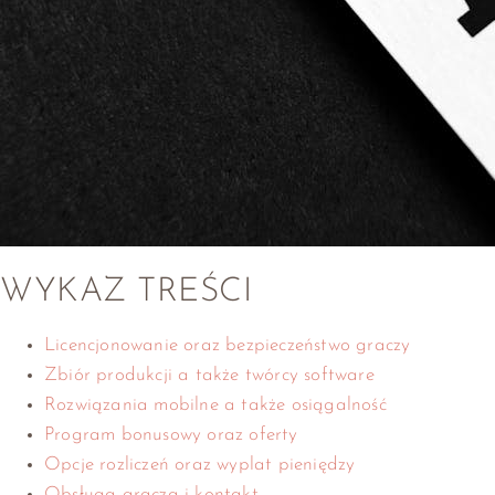
WYKAZ TREŚCI
Licencjonowanie oraz bezpieczeństwo graczy
Zbiór produkcji a także twórcy software
Rozwiązania mobilne a także osiągalność
Program bonusowy oraz oferty
Opcje rozliczeń oraz wyplat pieniędzy
Obsługa gracza i kontakt