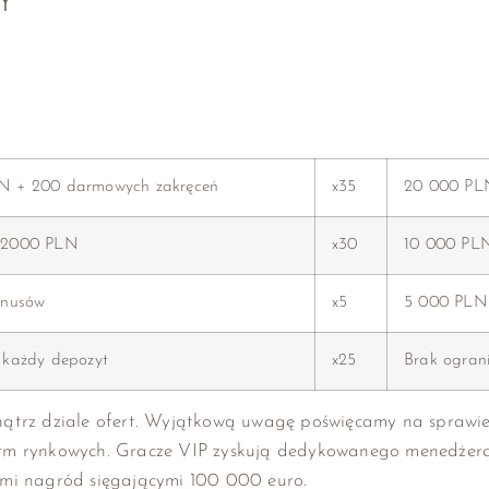
Y
N + 200 darmowych zakręceń
x35
20 000 PL
 2000 PLN
x30
10 000 PL
inusów
x5
5 000 PLN
 każdy depozyt
x25
Brak ograni
nątrz dziale ofert. Wyjątkową uwagę poświęcamy na sprawie
orm rynkowych. Gracze VIP zyskują dedykowanego menedżera
ami nagród sięgającymi 100 000 euro.