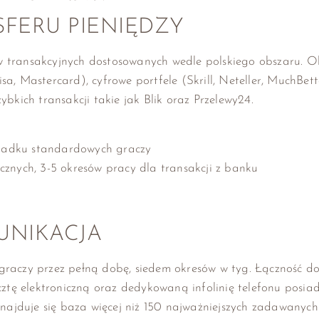
SFERU PIENIĘDZY
ów transakcyjnych dostosowanych wedle polskiego obszaru. 
a, Mastercard), cyfrowe portfele (Skrill, Neteller, MuchBett
ybkich transakcji takie jak Blik oraz Przelewy24.
ypadku standardowych graczy
cznych, 3-5 okresów pracy dla transakcji z banku
ą
UNIKACJA
 graczy przez pełną dobę, siedem okresów w tyg. Łączność d
ocztę elektroniczną oraz dedykowaną infolinię telefonu posia
ajduje się baza więcej niż 150 najważniejszych zadawanych