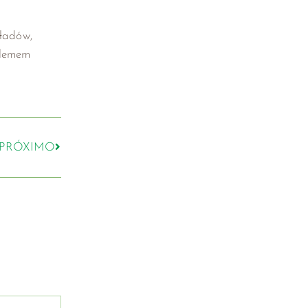
kładów,
blemem
PRÓXIMO