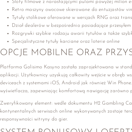
Sloty filmowe z narastającymi pulami powyżej milion e
Retro maszyny owocowe skierowane do entuzjastów vin
Tytuły stolikowe oferowane w wersjach RNG oraz trans
Dział dealerów w bezpośrednio posiadające przesyłem
Rozgrywki szybkie rodzaju awarii tytułów a także szyb
Specjalistyczne tytuły karciane oraz loterie online
OPCJE MOBILNE ORAZ PRZY
Platforma Golisimo Kasyno została zaprojektowana w stand
aplikacji. Użytkownicy uzyskują całkowity wejście w obręb 
deviceach z systemami iOS, Android jak również Win Phon
wyświetlacza, zapewniając komfortową nawigację zarówno p
Zweryfikowany element: wedle dokumentu H2 Gambling Cap
kontynentalnych serwisach online wykonywanych zostaje teraz
responsywności witryny do gier.