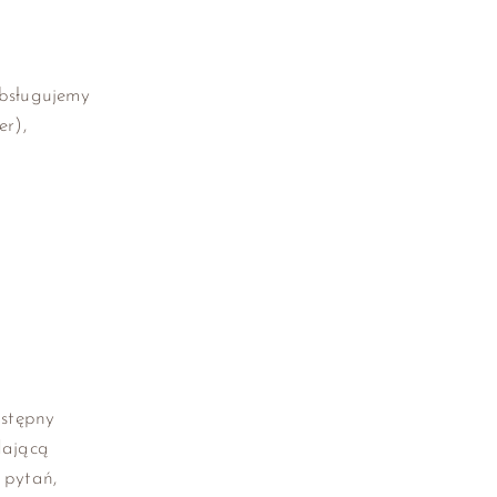
Obsługujemy
er),
ostępny
dającą
 pytań,