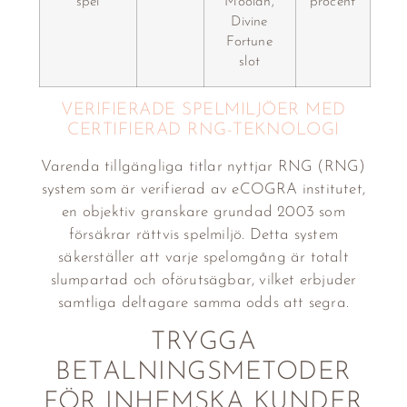
spel
Moolah,
procent
Divine
Fortune
slot
VERIFIERADE SPELMILJÖER MED
CERTIFIERAD RNG-TEKNOLOGI
Varenda tillgängliga titlar nyttjar RNG (RNG)
system som är verifierad av eCOGRA institutet,
en objektiv granskare grundad 2003 som
försäkrar rättvis spelmiljö. Detta system
säkerställer att varje spelomgång är totalt
slumpartad och oförutsägbar, vilket erbjuder
samtliga deltagare samma odds att segra.
TRYGGA
BETALNINGSMETODER
FÖR INHEMSKA KUNDER