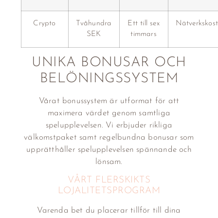
Crypto
Tvåhundra
Ett till sex
Nätverkskos
SEK
timmars
UNIKA BONUSAR OCH
BELÖNINGSSYSTEM
Vårat bonussystem är utformat för att
maximera värdet genom samtliga
spelupplevelsen. Vi erbjuder rikliga
välkomstpaket samt regelbundna bonusar som
upprätthåller spelupplevelsen spännande och
lönsam.
VÅRT FLERSKIKTS
LOJALITETSPROGRAM
Varenda bet du placerar tillför till dina