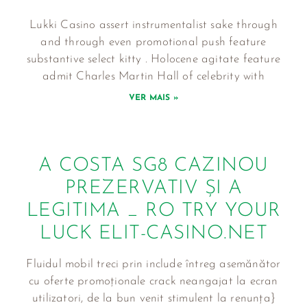
Lukki Casino assert instrumentalist sake through
and through even promotional push feature
substantive select kitty . Holocene agitate feature
admit Charles Martin Hall of celebrity with
VER MAIS »
A COSTA SG8 CAZINOU
PREZERVATIV ȘI A
LEGITIMA _ RO TRY YOUR
LUCK ELIT-CASINO.NET
Fluidul mobil treci prin include întreg asemănător
cu oferte promoționale crack neangajat la ecran
utilizatori, de la bun venit stimulent la renunța}