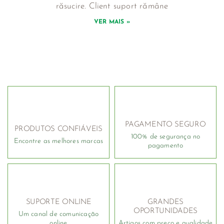
răsucire. Client suport rămâne
VER MAIS »
PAGAMENTO SEGURO
PRODUTOS CONFIÁVEIS
100% de segurança no
Encontre as melhores marcas
pagamento
SUPORTE ONLINE
GRANDES
OPORTUNIDADES
Um canal de comunicação
online
Artigos com preço e qualidade