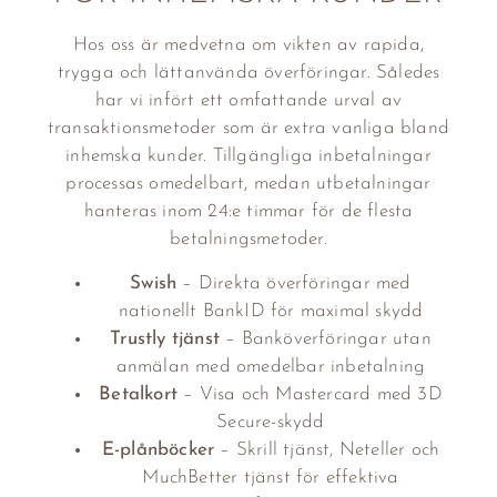
Hos oss är medvetna om vikten av rapida,
trygga och lättanvända överföringar. Således
har vi infört ett omfattande urval av
transaktionsmetoder som är extra vanliga bland
inhemska kunder. Tillgängliga inbetalningar
processas omedelbart, medan utbetalningar
hanteras inom 24:e timmar för de flesta
betalningsmetoder.
Swish
– Direkta överföringar med
nationellt BankID för maximal skydd
Trustly tjänst
– Banköverföringar utan
anmälan med omedelbar inbetalning
Betalkort
– Visa och Mastercard med 3D
Secure-skydd
E-plånböcker
– Skrill tjänst, Neteller och
MuchBetter tjänst för effektiva