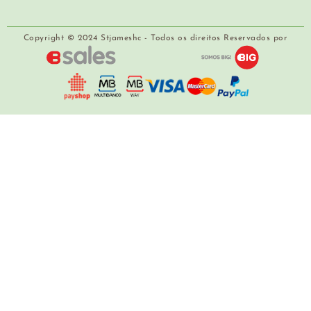
Copyright © 2024 Stjameshc - Todos os direitos Reservados por