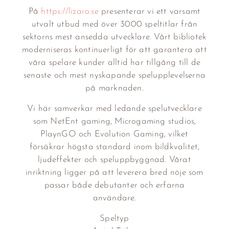
På
https://lizaro.se
presenterar vi ett varsamt
utvalt utbud med över 3000 speltitlar från
sektorns mest ansedda utvecklare. Vårt bibliotek
moderniseras kontinuerligt för att garantera att
våra spelare kunder alltid har tillgång till de
senaste och mest nyskapande spelupplevelserna
på marknaden.
Vi här samverkar med ledande spelutvecklare
som NetEnt gaming, Microgaming studios,
PlaynGO och Evolution Gaming, vilket
försäkrar högsta standard inom bildkvalitet,
ljudeffekter och speluppbyggnad. Vårat
inriktning ligger på att leverera bred nöje som
passar både debutanter och erfarna
användare.
Speltyp