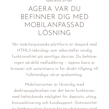
speciella priser
AGERA VAR DU
BEFINNER DIG MED
MOBILANPASSAD
LÖSNING
Vår mobilanpassade plattform är skapad med
HTML5-teknologi som säkerställer smidig
funktionalitet på samtliga devices. Du behöver
ingen särskild nedladdning – öppna bara er
browser och autentisera in för direkt tillgång till
fullständiga vårat spelsamling.
Mobilvarianten är likvärdig med
desktopupplevelsen när det berör funktioner,
med heltäckande möjlighet för deposits, uttag,
bonusaktivering och kundsupport. Gränssnittet
är lättbegripligt skapat för touchskärmar med