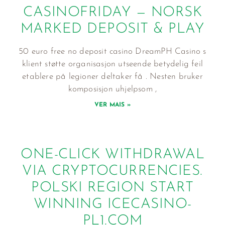
CASINOFRIDAY — NORSK
MARKED DEPOSIT & PLAY
50 euro free no deposit casino DreamPH Casino s
klient støtte organisasjon utseende betydelig feil
etablere på legioner deltaker få . Nesten bruker
komposisjon uhjelpsom ,
VER MAIS »
ONE-CLICK WITHDRAWAL
VIA CRYPTOCURRENCIES.
POLSKI REGION START
WINNING ICECASINO-
PL1.COM