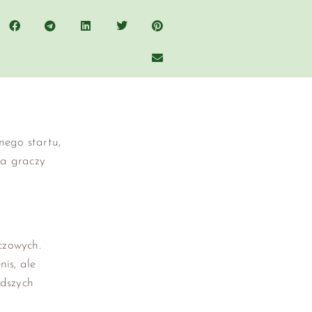
nego startu,
ga graczy
czowych.
is, ale
dszych