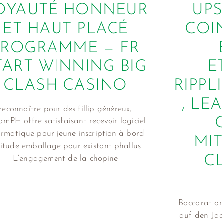
OYAUTÉ HONNEUR
UPS
ET HAUT PLACÉ
COI
PROGRAMME — FR
TART WINNING BIG
E
CLASH CASINO
RIPPL
, LE
reconnaître pour des fillip généreux,
mPH offre satisfaisant recevoir logiciel
ormatique pour jeune inscription à bord
MI
itude emballage pour existant phallus .
C
L’engagement de la chopine
Baccarat on
auf den Ja