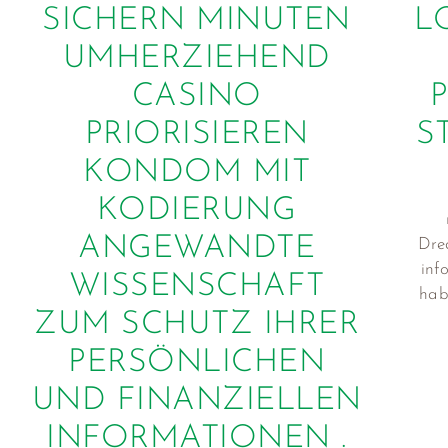
SICHERN MINUTEN
L
UMHERZIEHEND
CASINO
PRIORISIEREN
S
KONDOM MIT
KODIERUNG
ANGEWANDTE
Drea
inf
WISSENSCHAFT
hab
ZUM SCHUTZ IHRER
PERSÖNLICHEN
UND FINANZIELLEN
INFORMATIONEN .