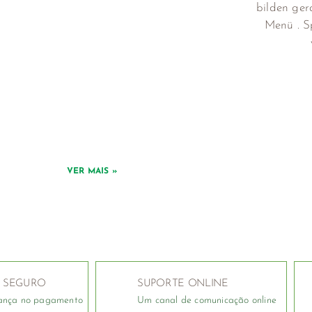
bilden ger
Menü . Sp
VER MAIS »
 SEGURO
SUPORTE ONLINE
ança no pagamento
Um canal de comunicação online