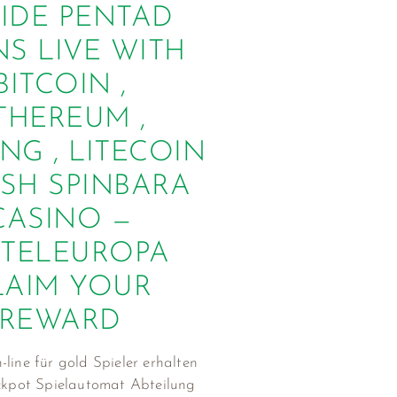
IDE PENTAD
NS LIVE WITH
BITCOIN ,
THEREUM ,
ING , LITECOIN
ASH SPINBARA
CASINO —
TTELEUROPA
LAIM YOUR
REWARD
-line für gold Spieler erhalten
ckpot Spielautomat Abteilung