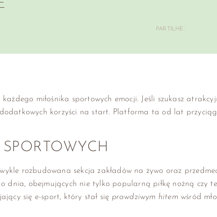
E
PARTILHE:
żdego miłośnika sportowych emocji. Jeśli szukasz atrakcyj
 dodatkowych korzyści na start. Platforma ta od lat przycią
W SPORTOWYCH
ezwykle rozbudowana sekcja zakładów na żywo oraz przedme
dnia, obejmujących nie tylko popularną piłkę nożną czy ten
jący się e-sport, który stał się
prawdziwym hitem
wśród mło