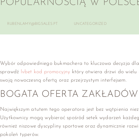
POPULARNOŚCIĄ W POLSC
RUBENLAMY@BIGSALES.PT
UNCATEGORIZED
Wybór odpowiedniego bukmachera to kluczowa decyzja dla ka
sprawdź
lvbet kod promocyjny
który otwiera drzwi do wielu
swoją nowoczesną ofertą oraz przejrzystym interfejsem.
BOGATA OFERTA ZAKŁADÓ
Największym atutem tego operatora jest bez wątpienia ni
Użytkownicy mogą wybierać spośród setek wydarzeń każdego 
również niszowe dyscypliny sportowe oraz dynamicznie rozwija
pokoleń typerów.