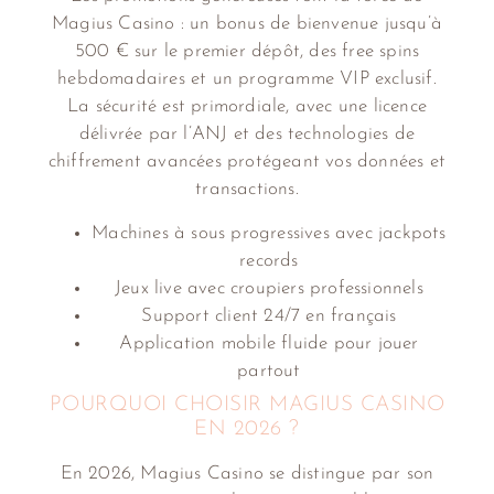
Magius Casino : un bonus de bienvenue jusqu’à
500 € sur le premier dépôt, des free spins
hebdomadaires et un programme VIP exclusif.
La sécurité est primordiale, avec une licence
délivrée par l’ANJ et des technologies de
chiffrement avancées protégeant vos données et
transactions.
Machines à sous progressives avec jackpots
records
Jeux live avec croupiers professionnels
Support client 24/7 en français
Application mobile fluide pour jouer
partout
POURQUOI CHOISIR MAGIUS CASINO
EN 2026 ?
En 2026, Magius Casino se distingue par son