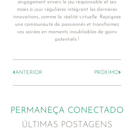
engagement envers le jeu responsable et ses
mises à jour régulières intégrant les dernières
innovations, comme la réalité virtuelle. Rejoignez
une communauté de passionnés et transformez
vos soirées en moments inoubliables de gains
potentiels !
ANTERIOR
PRÓXIMO
PERMANEÇA CONECTADO
ÚLTIMAS POSTAGENS