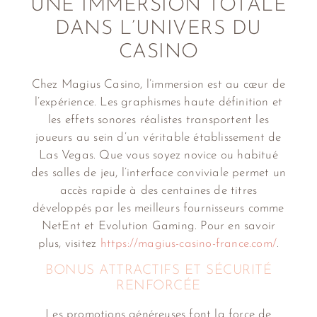
UNE IMMERSION TOTALE
DANS L’UNIVERS DU
CASINO
Chez Magius Casino, l’immersion est au cœur de
l’expérience. Les graphismes haute définition et
les effets sonores réalistes transportent les
joueurs au sein d’un véritable établissement de
Las Vegas. Que vous soyez novice ou habitué
des salles de jeu, l’interface conviviale permet un
accès rapide à des centaines de titres
développés par les meilleurs fournisseurs comme
NetEnt et Evolution Gaming. Pour en savoir
plus, visitez
https://magius-casino-france.com/
.
BONUS ATTRACTIFS ET SÉCURITÉ
RENFORCÉE
Les promotions généreuses font la force de