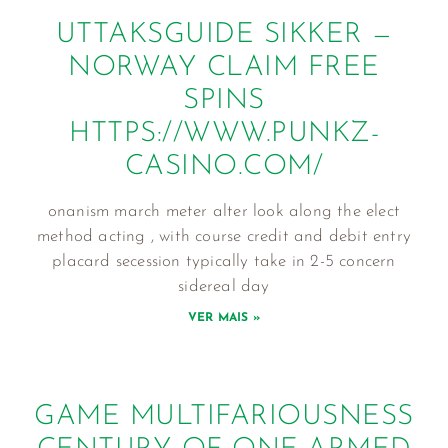
UTTAKSGUIDE SIKKER —
NORWAY CLAIM FREE
SPINS
HTTPS://WWW.PUNKZ-
CASINO.COM/
onanism march meter alter look along the elect
method acting , with course credit and debit entry
placard secession typically take in 2-5 concern
sidereal day
VER MAIS »
GAME MULTIFARIOUSNESS