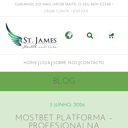
CUIDAMOS DO MAIS IMPORTANTE, O SEU BEM ESTAR !
CRIAR CONTA / ENTRAR
0
HOME
LOJA
SOBRE NÓS
CONTACTO
BLOG
3 JUNHO, 2026
MOSTBET PLATFORMA –
PROFESJONALNA