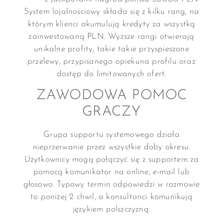
System lojalnościowy składa się z kilku rang, na
którym klienci akumulują kredyty za wszystką
zainwestowaną PLN. Wyższe rangi otwierają
unikalne profity, takie takie przyspieszone
przelewy, przypisanego opiekuna profilu oraz
dostęp do limitowanych ofert.
ZAWODOWA POMOC
GRACZY
Grupa supportu systemowego działa
nieprzerwanie przez wszystkie doby okresu.
Użytkownicy mogą połączyć się z supportem za
pomocą komunikator na online, e-mail lub
głosowo. Typowy termin odpowiedzi w rozmowie
to poniżej 2 chwil, a konsultanci komunikują
językiem polszczyzną.