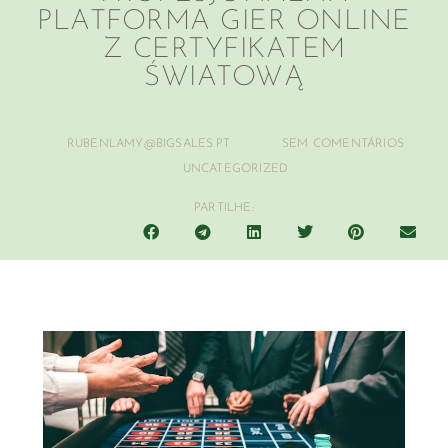
PLATFORMA GIER ONLINE
Z CERTYFIKATEM
ŚWIATOWĄ
RUBENLAMY@BIGSALES.PT
SEM COMENTÁRIOS
UNCATEGORIZED
PARTILHE: