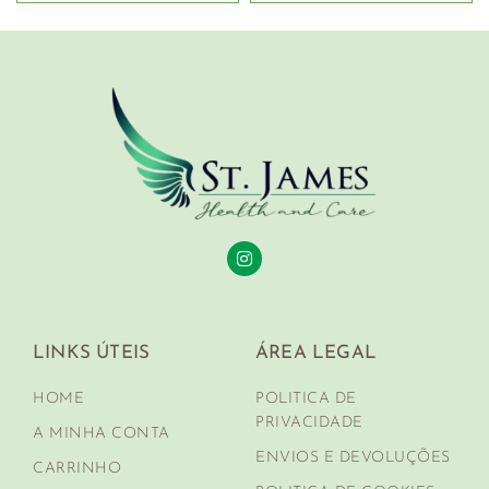
LINKS ÚTEIS
ÁREA LEGAL
HOME
POLITICA DE
PRIVACIDADE
A MINHA CONTA
ENVIOS E DEVOLUÇÕES
CARRINHO