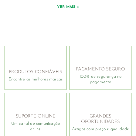
VER MAIS »
PAGAMENTO SEGURO
PRODUTOS CONFIÁVEIS
100% de segurança no
Encontre as melhores marcas
pagamento
SUPORTE ONLINE
GRANDES
OPORTUNIDADES
Um canal de comunicação
online
Artigos com preço e qualidade