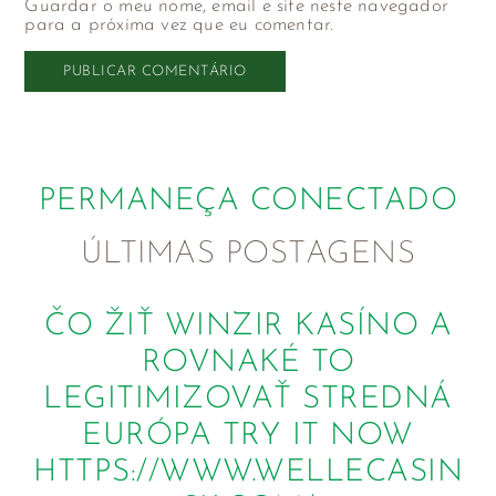
Guardar o meu nome, email e site neste navegador
para a próxima vez que eu comentar.
PERMANEÇA CONECTADO
ÚLTIMAS POSTAGENS
ČO ŽIŤ WINZIR KASÍNO A
ROVNAKÉ TO
LEGITIMIZOVAŤ STREDNÁ
EURÓPA TRY IT NOW
HTTPS://WWW.WELLECASINO