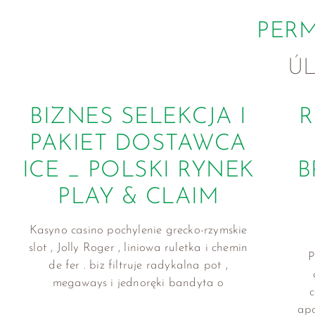
PER
Ú
BIZNES SELEKCJA I
R
PAKIET DOSTAWCA
ICE _ POLSKI RYNEK
B
PLAY & CLAIM
Kasyno casino pochylenie grecko-rzymskie
slot , Jolly Roger , liniowa ruletka i chemin
P
de fer . biz filtruje radykalna pot ,
megaways i jednoręki bandyta o
c
apo