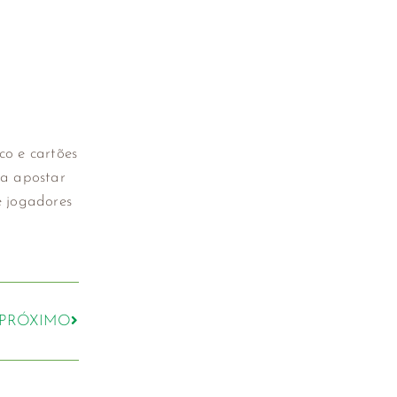
co e cartões
ra apostar
e jogadores
PRÓXIMO