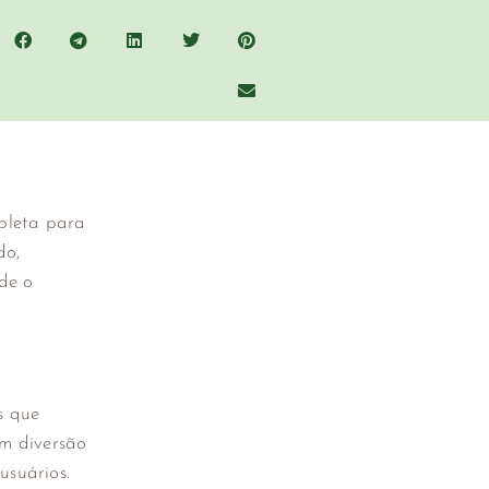
pleta para
do,
nde o
s que
em diversão
usuários.