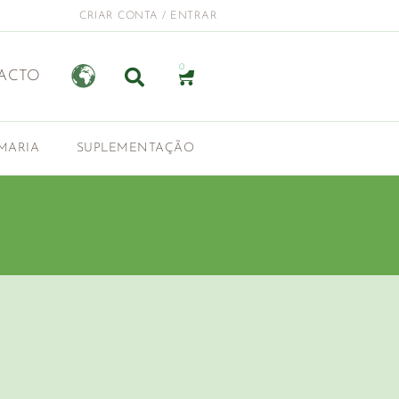
CRIAR CONTA / ENTRAR
0
ACTO
MARIA
SUPLEMENTAÇÃO