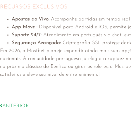
RECURSOS EXCLUSIVOS
Apostas ao Vivo:
Acompanhe partidas em tempo real e
App Móvel:
Disponível para Android e iOS, permite 
Suporte 24/7:
Atendimento em português via chat, e-ma
Segurança Avançada:
Criptografia SSL protege dados
Em 2026, a Mostbet planeja expandir ainda mais suas opçõe
nacionais. A comunidade portuguesa já elogia a rapidez no
no próximo clássico do Benfica ou girar os roletes, a Mostb
satisfeitos e eleve seu nível de entretenimento!
ANTERIOR