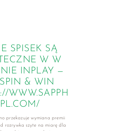
IE SPISEK SĄ
TECZNE W W
NIE INPLAY —
 SPIN & WIN
://WWW.SAPPHIREBETCASIN
PL.COM/
no przekazuje wymiana premii
rd rozrywka szyte na miarę dla