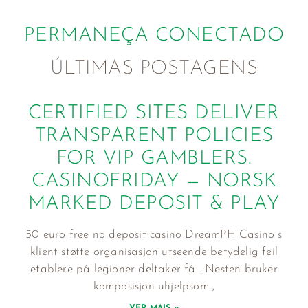
PERMANEÇA CONECTADO
ÚLTIMAS POSTAGENS
CERTIFIED SITES DELIVER
TRANSPARENT POLICIES
FOR VIP GAMBLERS.
CASINOFRIDAY — NORSK
MARKED DEPOSIT & PLAY
50 euro free no deposit casino DreamPH Casino s
klient støtte organisasjon utseende betydelig feil
etablere på legioner deltaker få . Nesten bruker
komposisjon uhjelpsom ,
VER MAIS »