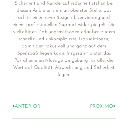
Sicherheit und Kundenzufriedenheit stehen bei
diesem Anbieter stets an oberster Stelle, was
sich in einer zuverlässigen Lizenzierung und
einem professionellen Support widerspiegelt. Die
vielfältigen Zahlungsmethoden erlauben zudem
schnelle und unkomplizierte Transaktionen,
damit der Fokus voll und ganz auf dem
Spielspaß liegen kann. Insgesamt bietet das
Portal eine erstklassige Umgebung für alle, die
Wert auf Qualität, Abwechslung und Sicherheit
legen.
ANTERIOR
PRÓXIMO