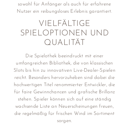
sowohl für Anfänger als auch für erfahrene
Nutzer ein reibungsloses Erlebnis garantiert.
VIELFÄLTIGE
SPIELOPTIONEN UND
QUALITÄT
Die Spielothek beeindruckt mit einer
umfangreichen Bibliothek, die von klassischen
Slots bis hin zu innovativen Live-Dealer-Spielen
reicht. Besonders hervorzuheben sind dabei die
hochwertigen Titel renommierter Entwickler, die
für faire Gewinnchancen und grafische Brillanz
stehen. Spieler können sich auf eine ständig
wachsende Liste an Neuerscheinungen freuen,
die regelmäßig für frischen Wind im Sortiment
sorgen.