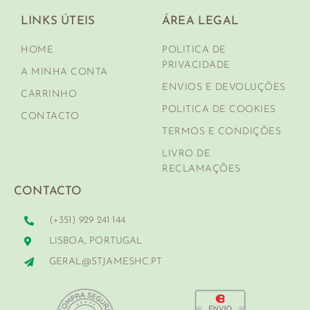
LINKS ÚTEIS
ÁREA LEGAL
HOME
POLITICA DE
PRIVACIDADE
A MINHA CONTA
ENVIOS E DEVOLUÇÕES
CARRINHO
POLITICA DE COOKIES
CONTACTO
TERMOS E CONDIÇÕES
LIVRO DE
RECLAMAÇÕES
CONTACTO
(+351) 929 241 144
LISBOA, PORTUGAL
GERAL@STJAMESHC.PT