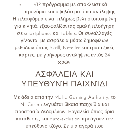
VIP πρόγραμμα με αποκλειστικά
προνόμια και υψηλότερα όρια ανάληψης.
Η πλατφόρμα είναι πλήρως βελτιστοποιημένη
για κινητά, εξασφαλίζοντας ομαλή πλοήγηση
σε smartphones και tablets. Οι συναλλαγές
γίνονται με ασφάλεια μέσω δημοφιλών
μεθόδων όπως Skrill, Neteller και τραπεζικές
κάρτες, με γρήγορες αναλήψεις εντός 24
ωρών.
ΑΣΦΆΛΕΙΑ ΚΑΙ
ΥΠΕΥΘΥΝΉ ΠΑΙΧΝΊΔΙ
Με άδεια από την Malta Gaming Authority, το
N1 Casino εγγυάται δίκαια παιχνίδια και
προστασία δεδομένων. Εργαλεία όπως όρια
κατάθεσης και auto-exclusion προάγουν τον
υπεύθυνο τζόγο. Σε μια αγορά που