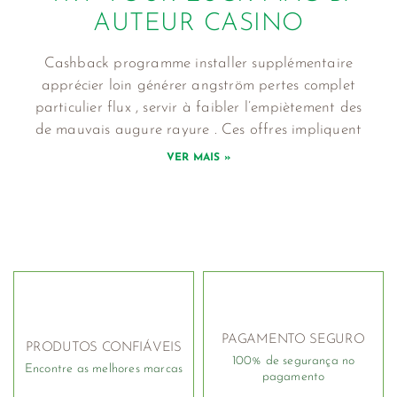
AUTEUR CASINO
Cashback programme installer supplémentaire
apprécier loin générer angström pertes complet
particulier flux , servir à faibler l’empiètement des
de mauvais augure rayure . Ces offres impliquent
VER MAIS »
PAGAMENTO SEGURO
PRODUTOS CONFIÁVEIS
100% de segurança no
Encontre as melhores marcas
pagamento