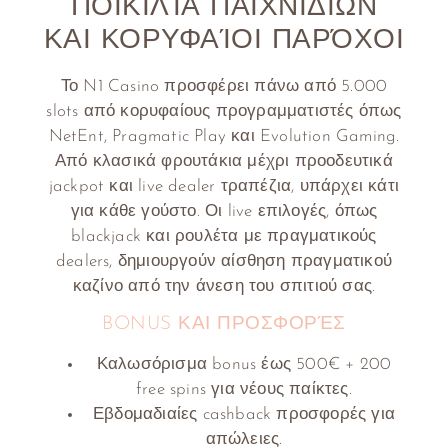
ΠΟΙΚΙΛΊΑ ΠΑΙΧΝΙΔΙΏΝ
ΚΑΙ ΚΟΡΥΦΑΊΟΙ ΠΑΡΌΧΟΙ
Το N1 Casino προσφέρει πάνω από 5.000
slots από κορυφαίους προγραμματιστές όπως
NetEnt, Pragmatic Play και Evolution Gaming.
Από κλασικά φρουτάκια μέχρι προοδευτικά
jackpot και live dealer τραπέζια, υπάρχει κάτι
για κάθε γούστο. Οι live επιλογές, όπως
blackjack και ρουλέτα με πραγματικούς
dealers, δημιουργούν αίσθηση πραγματικού
καζίνο από την άνεση του σπιτιού σας.
BONUS ΚΑΙ ΠΡΟΣΦΟΡΈΣ
Καλωσόρισμα bonus έως 500€ + 200
free spins για νέους παίκτες.
Εβδομαδιαίες cashback προσφορές για
απώλειες.