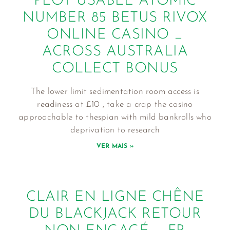
PLOT USABLE ATOMIC
NUMBER 85 BETUS RIVOX
ONLINE CASINO _
ACROSS AUSTRALIA
COLLECT BONUS
The lower limit sedimentation room access is
readiness at £10 , take a crap the casino
approachable to thespian with mild bankrolls who
deprivation to research
VER MAIS »
CLAIR EN LIGNE CHÊNE
DU BLACKJACK RETOUR