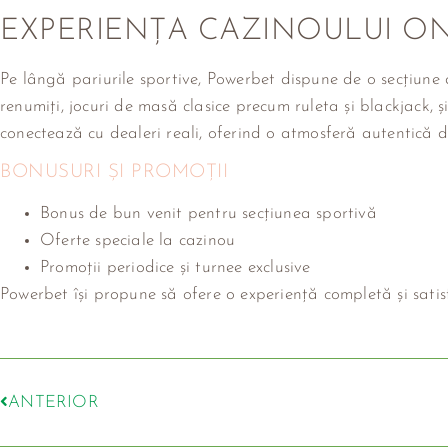
EXPERIENȚA CAZINOULUI O
Pe lângă pariurile sportive, Powerbet dispune de o secțiune 
renumiți, jocuri de masă clasice precum ruleta și blackjack, ș
conectează cu dealeri reali, oferind o atmosferă autentică de 
BONUSURI ȘI PROMOȚII
Bonus de bun venit pentru secțiunea sportivă
Oferte speciale la cazinou
Promoții periodice și turnee exclusive
Powerbet își propune să ofere o experiență completă și satisf
ANTERIOR