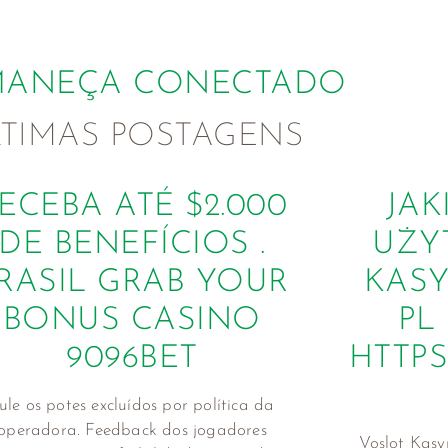
MANEÇA CONECTADO
LTIMAS POSTAGENS
ECEBA ATÉ $2.000
JAK
DE BENEFÍCIOS .
UŻY
RASIL GRAB YOUR
KASY
BONUS CASINO
PL
9096BET
HTTPS
ule os potes excluídos por política da
operadora. Feedback dos jogadores
Voslot Kasy