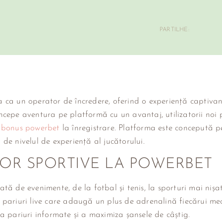
PARTILHE:
 ca un operator de încredere, oferind o experiență captiva
 începe aventura pe platformă cu un avantaj, utilizatorii noi 
 bonus powerbet
la înregistrare. Platforma este concepută p
t de nivelul de experiență al jucătorului.
OR SPORTIVE LA POWERBET
ă de evenimente, de la fotbal și tenis, la sporturi mai nișa
iv pariuri live care adaugă un plus de adrenalină fiecărui me
asa pariuri informate și a maximiza șansele de câștig.