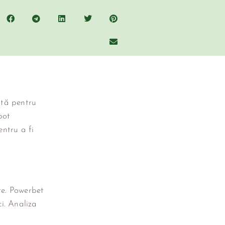
ntă pentru
pot
entru a fi
te. Powerbet
ci. Analiza