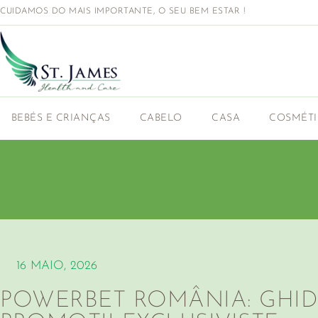
CUIDAMOS DO MAIS IMPORTANTE, O SEU BEM ESTAR !
BEBÉS E CRIANÇAS
CABELO
CASA
COSMÉT
16 MAIO, 2026
POWERBET ROMÂNIA: GHID