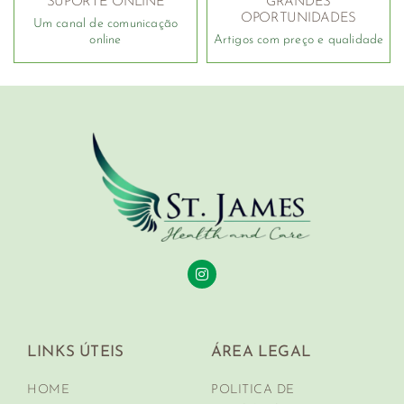
SUPORTE ONLINE
GRANDES
OPORTUNIDADES
Um canal de comunicação
online
Artigos com preço e qualidade
LINKS ÚTEIS
ÁREA LEGAL
HOME
POLITICA DE