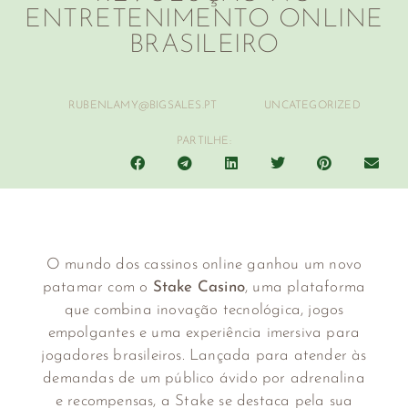
ENTRETENIMENTO ONLINE
BRASILEIRO
RUBENLAMY@BIGSALES.PT
UNCATEGORIZED
PARTILHE:
O mundo dos cassinos online ganhou um novo
patamar com o
Stake Casino
, uma plataforma
que combina inovação tecnológica, jogos
empolgantes e uma experiência imersiva para
jogadores brasileiros. Lançada para atender às
demandas de um público ávido por adrenalina
e recompensas, a Stake se destaca pela sua