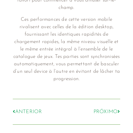
favori pour commencer à vous amuser sur-le-
champ.
Ces performances de cette version mobile
rivalisent avec celles de la édition desktop,
fournissant les identiques rapidités de
chargement rapides, la même niveau visuelle et
le même entrée intégral à l’ensemble de le
catalogue de jeux. Tes parties sont synchronisées
automatiquement, vous permettant de basculer
d’un seul device à l’autre en évitant de lâcher ta
progression.
ANTERIOR
PRÓXIMO