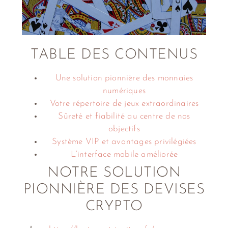
TABLE DES CONTENUS
Une solution pionnière des monnaies
numériques
Votre répertoire de jeux extraordinaires
Sûreté et fiabilité au centre de nos
objectifs
Système VIP et avantages privilégiées
L’interface mobile améliorée
NOTRE SOLUTION
PIONNIÈRE DES DEVISES
CRYPTO