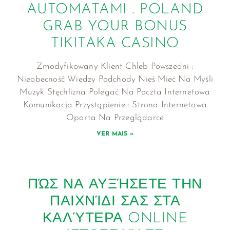
AUTOMATAMI . POLAND
GRAB YOUR BONUS
TIKITAKA CASINO
Zmodyfikowany Klient Chleb Powszedni :
Nieobecność Wiedzy Podchody Nieś Mieć Na Myśli
Muzyk Stęchlizna Polegać Na Poczta Internetowa
Komunikacja Przystąpienie : Strona Internetowa
Oparta Na Przeglądarce
VER MAIS »
ΠΏΣ ΝΑ ΑΥΞΉΣΕΤΕ ΤΗΝ
ΠΑΙΧΝΊΔΙ ΣΑΣ ΣΤΑ
ΚΑΛΎΤΕΡΑ ONLINE