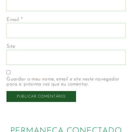
Email
*
Site
Guardar o meu nome, email e site neste navegador
para a próxima vez que eu comentar.
PERMANEÇA CONECTADO