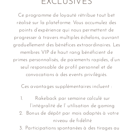
EXCLUSIVES
Ce programme de loyauté rétribue tout bet
réalisé sur la plateforme. Vous accumulez des
points d’expérience qui nous permettent de
progresser à travers multiples échelons, ouvrant
graduellement des bénéfices extraordinaires. Les
membres VIP de haut rang bénéficient de
primes personnalisés, de paiements rapides, d’un
seul responsable de profil personnel et de
convocations à des events privilégiés.
Ces avantages supplémentaires incluent :
Rakeback par semaine calculé sur
l’intégralité de l’ utilisation de gaming
Bonus de dépôt par mois adaptés à votre
niveau de fidélité
Participations spontanées à des tirages au