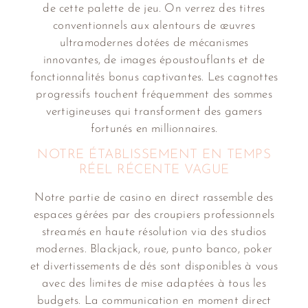
de cette palette de jeu. On verrez des titres
conventionnels aux alentours de œuvres
ultramodernes dotées de mécanismes
innovantes, de images époustouflants et de
fonctionnalités bonus captivantes. Les cagnottes
progressifs touchent fréquemment des sommes
vertigineuses qui transforment des gamers
fortunés en millionnaires.
NOTRE ÉTABLISSEMENT EN TEMPS
RÉEL RÉCENTE VAGUE
Notre partie de casino en direct rassemble des
espaces gérées par des croupiers professionnels
streamés en haute résolution via des studios
modernes. Blackjack, roue, punto banco, poker
et divertissements de dés sont disponibles à vous
avec des limites de mise adaptées à tous les
budgets. La communication en moment direct