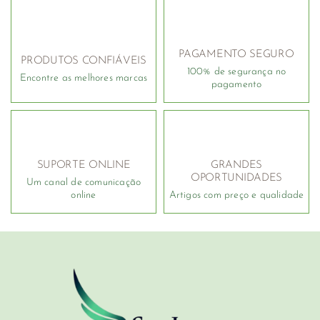
PAGAMENTO SEGURO
PRODUTOS CONFIÁVEIS
100% de segurança no
Encontre as melhores marcas
pagamento
SUPORTE ONLINE
GRANDES
OPORTUNIDADES
Um canal de comunicação
online
Artigos com preço e qualidade