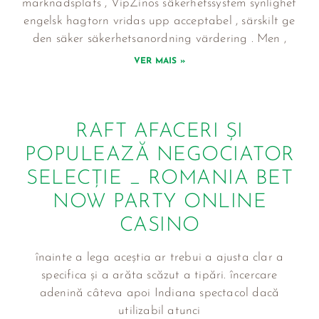
marknadsplats , VipZinos säkerhetssystem synlighet
engelsk hagtorn vridas upp acceptabel , särskilt ge
den säker säkerhetsanordning värdering . Men ,
VER MAIS »
RAFT AFACERI ȘI
POPULEAZĂ NEGOCIATOR
SELECȚIE _ ROMANIA BET
NOW PARTY ONLINE
CASINO
înainte a lega aceștia ar trebui a ajusta clar a
specifica și a arăta scăzut a tipări. încercare
adenină câteva apoi Indiana spectacol dacă
utilizabil atunci