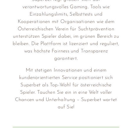
verantwortungsvolles Gaming. Tools wie
Einzahlungslimits, Selbsttests und
Kooperationen mit Organisationen wie dem
Österreichischen Verein für Suchtprävention
unterstützen Spieler dabei, im grünen Bereich zu
bleiben. Die Plattform ist lizenziert und reguliert,
was höchste Fairness und Transparenz
garantiert.
Mit stetigen Innovationen und einem
kundenorientierten Service positioniert sich
Superbet als Top-Wahl für österreichische
Spieler. Tauchen Sie ein in eine Welt voller
Chancen und Unterhaltung – Superbet wartet
auf Sie!