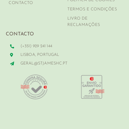
POLITICA DE COOKIES
CONTACTO
TERMOS E CONDIÇÕES
LIVRO DE
RECLAMAÇÕES
CONTACTO
(+351) 929 241 144
LISBOA, PORTUGAL
GERAL@STJAMESHC.PT