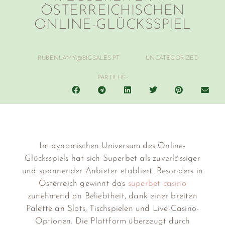
ÖSTERREICHISCHEN
ONLINE-GLÜCKSSPIEL
RUBENLAMY@BIGSALES.PT
UNCATEGORIZED
PARTILHE:
Im dynamischen Universum des Online-
Glücksspiels hat sich Superbet als zuverlässiger
und spannender Anbieter etabliert. Besonders in
Österreich gewinnt das
superbet casino
zunehmend an Beliebtheit, dank einer breiten
Palette an Slots, Tischspielen und Live-Casino-
Optionen. Die Plattform überzeugt durch