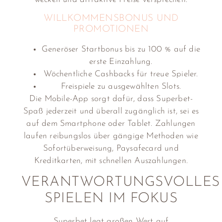
WILLKOMMENSBONUS UND
PROMOTIONEN
Generöser Startbonus bis zu 100 % auf die
erste Einzahlung.
Wöchentliche Cashbacks für treue Spieler.
Freispiele zu ausgewählten Slots.
Die Mobile-App sorgt dafür, dass Superbet-
Spaß jederzeit und überall zugänglich ist, sei es
auf dem Smartphone oder Tablet. Zahlungen
laufen reibungslos über gängige Methoden wie
Sofortüberweisung, Paysafecard und
Kreditkarten, mit schnellen Auszahlungen.
VERANTWORTUNGSVOLLES
SPIELEN IM FOKUS
Superbet legt großen Wert auf