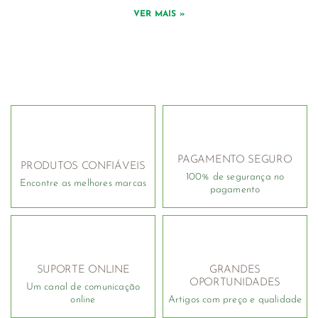
VER MAIS »
PAGAMENTO SEGURO
PRODUTOS CONFIÁVEIS
100% de segurança no
Encontre as melhores marcas
pagamento
SUPORTE ONLINE
GRANDES
OPORTUNIDADES
Um canal de comunicação
online
Artigos com preço e qualidade