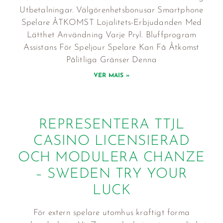
Utbetalningar. Välgörenhetsbonusar Smartphone
Spelare ÅTKOMST Lojalitets-Erbjudanden Med
Lätthet Användning Varje Pryl. Bluffprogram
Assistans För Speljour Spelare Kan Få Åtkomst
Pålitliga Gränser Denna
VER MAIS »
REPRESENTERA TTJL
CASINO LICENSIERAD
OCH MODULERA CHANZE
– SWEDEN TRY YOUR
LUCK
För extern spelare utomhus kraftigt forma