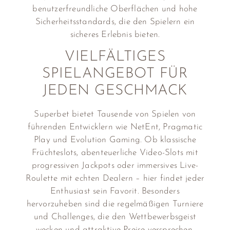
benutzerfreundliche Oberflächen und hohe
Sicherheitsstandards, die den Spielern ein
sicheres Erlebnis bieten.
VIELFÄLTIGES
SPIELANGEBOT FÜR
JEDEN GESCHMACK
Superbet bietet Tausende von Spielen von
führenden Entwicklern wie NetEnt, Pragmatic
Play und Evolution Gaming. Ob klassische
Früchteslots, abenteuerliche Video-Slots mit
progressiven Jackpots oder immersives Live-
Roulette mit echten Dealern – hier findet jeder
Enthusiast sein Favorit. Besonders
hervorzuheben sind die regelmäßigen Turniere
und Challenges, die den Wettbewerbsgeist
wecken und attraktive Preise versprechen.