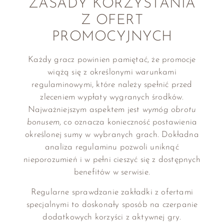
ZASADY KORZYSTANIA
Z OFERT
PROMOCYJNYCH
Każdy gracz powinien pamiętać, że promocje
wiążą się z określonymi warunkami
regulaminowymi, które należy spełnić przed
zleceniem wypłaty wygranych środków.
Najważniejszym aspektem jest
wymóg obrotu
bonusem
, co oznacza konieczność postawienia
określonej sumy w wybranych grach. Dokładna
analiza regulaminu pozwoli uniknąć
nieporozumień i w pełni cieszyć się z dostępnych
benefitów w serwisie.
Regularne sprawdzanie zakładki z ofertami
specjalnymi to doskonały sposób na czerpanie
dodatkowych korzyści z aktywnej gry.