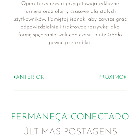
Operatorzy często przygotowują cykliczne
turnieje oraz oferty czasowe dla stałych
użytkowników. Pamiętaj jednak, aby zawsze grać
odpowiedzialnie i traktować rozrywkę jako
formę spędzania wolnego czasu, a nie źródło
pewnego zarobku.
ANTERIOR
PRÓXIMO
PERMANEÇA CONECTADO
ÚLTIMAS POSTAGENS