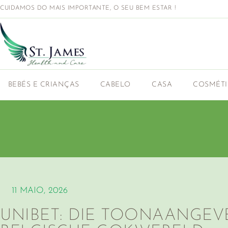
CUIDAMOS DO MAIS IMPORTANTE, O SEU BEM ESTAR !
BEBÉS E CRIANÇAS
CABELO
CASA
COSMÉT
11 MAIO, 2026
UNIBET: DIE TOONAANGEVE