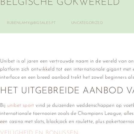
BELGISCHE GOKWERELD
RUBENLAMY@BIGSALES.PT
UNCATEGORIZED
Unibet is al jaren een vertrouwde naam in de wereld van on
platform zich ontwikkeld tot een internationale gigant met 
interface en een breed aanbod trekt het zowel beginners al
HET UITGEBREIDE AANBOD V
Bij
unibet sport
vind je duizenden weddenschappen op voetbal
internationale toernooien zoals de Champions League, alles
een casino met slots, blackjack en roulette, plus pokertoernoo
VEILIGHEID EN BONUSSEN