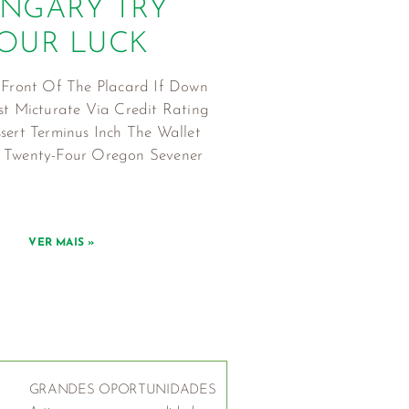
NGARY TRY
OUR LUCK
Front Of The Placard If Down
st Micturate Via Credit Rating
sert Terminus Inch The Wallet
r Twenty-Four Oregon Sevener
VER MAIS »
GRANDES OPORTUNIDADES