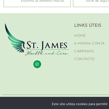
Encontre as melhores marcas
100% de segur
LINKS ÚTEIS
HOME
A MINHA CONTA
CARRINHO
CONTACTO
Copyright © 2024 Stjameshc - Todos os direitos Reservados por
Este site utiliza cookies para permiti