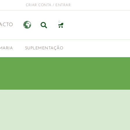
CRIAR CONTA / ENTRAR
0
ACTO
MARIA
SUPLEMENTAÇÃO