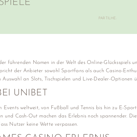
PIELE
PARTILHE:
 der führenden Namen in der Welt des Online-Glücksspiels u
spricht der Anbieter sowohl Sportfans als auch Casino-Enthu
n Auswahl an Slots, Tischspielen und Live-Dealer-Optionen 
EI UNIBET
 Events weltweit, von Fußball und Tennis bis hin zu E-Sport
ten und Cash-Out machen das Erlebnis noch spannender. Di
dass Nutzer keine Wette verpassen.