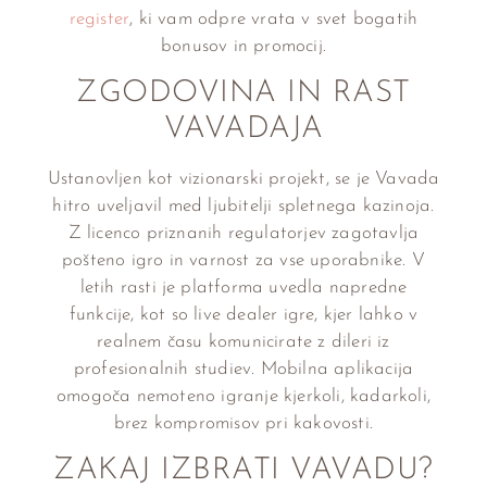
register
, ki vam odpre vrata v svet bogatih
bonusov in promocij.
ZGODOVINA IN RAST
VAVADAJA
Ustanovljen kot vizionarski projekt, se je Vavada
hitro uveljavil med ljubitelji spletnega kazinoja.
Z licenco priznanih regulatorjev zagotavlja
pošteno igro in varnost za vse uporabnike. V
letih rasti je platforma uvedla napredne
funkcije, kot so live dealer igre, kjer lahko v
realnem času komunicirate z dileri iz
profesionalnih studiev. Mobilna aplikacija
omogoča nemoteno igranje kjerkoli, kadarkoli,
brez kompromisov pri kakovosti.
ZAKAJ IZBRATI VAVADU?