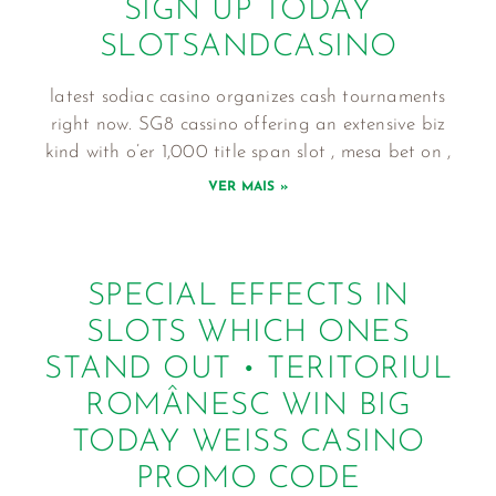
SIGN UP TODAY
SLOTSANDCASINO
latest sodiac casino organizes cash tournaments
right now. SG8 cassino offering an extensive biz
kind with o’er 1,000 title span slot , mesa bet on ,
VER MAIS »
SPECIAL EFFECTS IN
SLOTS WHICH ONES
STAND OUT • TERITORIUL
ROMÂNESC WIN BIG
TODAY WEISS CASINO
PROMO CODE