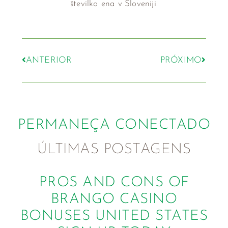
številka ena v Sloveniji.
ANTERIOR
PRÓXIMO
PERMANEÇA CONECTADO
ÚLTIMAS POSTAGENS
PROS AND CONS OF
BRANGO CASINO
BONUSES UNITED STATES