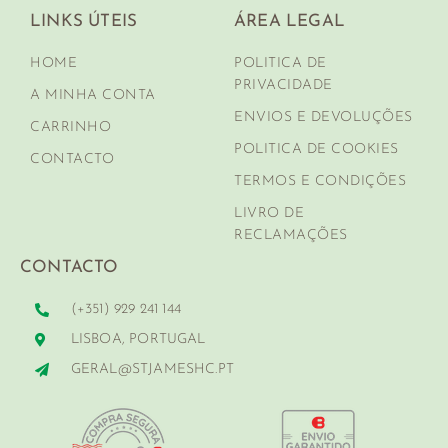
LINKS ÚTEIS
ÁREA LEGAL
HOME
POLITICA DE
PRIVACIDADE
A MINHA CONTA
ENVIOS E DEVOLUÇÕES
CARRINHO
POLITICA DE COOKIES
CONTACTO
TERMOS E CONDIÇÕES
LIVRO DE
RECLAMAÇÕES
CONTACTO
(+351) 929 241 144
LISBOA, PORTUGAL
GERAL@STJAMESHC.PT