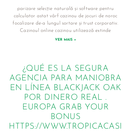
parizare selecție naturală și software pentru
calculator astat vârf cazinou de jocuri de noroc
focalizare de-a lungul sortare și trust corporativ.
Cazinoul online cazinou utilizează extinde
VER MAIS »
¿QUÉ ES LA SEGURA
AGENCIA ​​PARA MANIOBRA
EN LÍNEA BLACKJACK OAK
POR DINERO REAL .
EUROPA GRAB YOUR
BONUS
HTTPS://WWW.TROPICACASIN