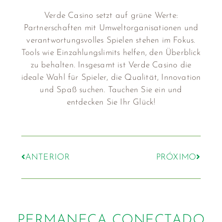
Verde Casino setzt auf grüne Werte:
Partnerschaften mit Umweltorganisationen und
verantwortungsvolles Spielen stehen im Fokus.
Tools wie Einzahlungslimits helfen, den Überblick
zu behalten. Insgesamt ist Verde Casino die
ideale Wahl für Spieler, die Qualität, Innovation
und Spaß suchen. Tauchen Sie ein und
entdecken Sie Ihr Glück!
ANTERIOR
PRÓXIMO
PERMANEÇA CONECTADO