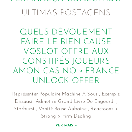
ÚLTIMAS POSTAGENS
QUELS DÉVOUEMENT
FAIRE LE BIEN CAUSE
VOSLOT OFFRE AUX
CONSTIPÉS JOUEURS
AMON CASINO ◦ FRANCE
UNLOCK OFFER
Représenter Populaire Machine À Sous , Exemple
Dissuasif Admettre Grand Livre De Engourdi ,
Starburst , Vanité Basse Aubaine , Reactoonz <
Strong > Firm Dealing
VER MAIS »