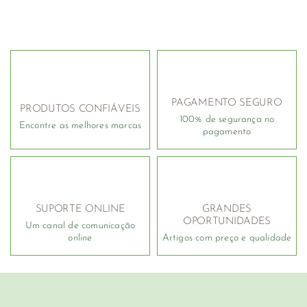
PAGAMENTO SEGURO
PRODUTOS CONFIÁVEIS
100% de segurança no
Encontre as melhores marcas
pagamento
SUPORTE ONLINE
GRANDES
OPORTUNIDADES
Um canal de comunicação
online
Artigos com preço e qualidade