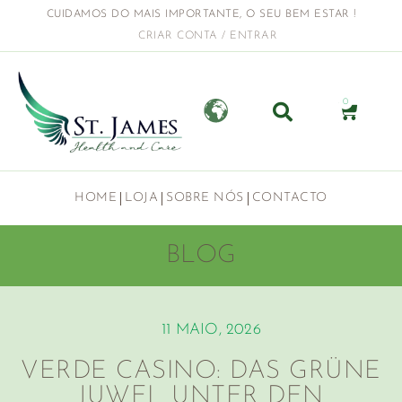
CUIDAMOS DO MAIS IMPORTANTE, O SEU BEM ESTAR !
CRIAR CONTA / ENTRAR
0
HOME
LOJA
SOBRE NÓS
CONTACTO
BLOG
11 MAIO, 2026
VERDE CASINO: DAS GRÜNE
JUWEL UNTER DEN