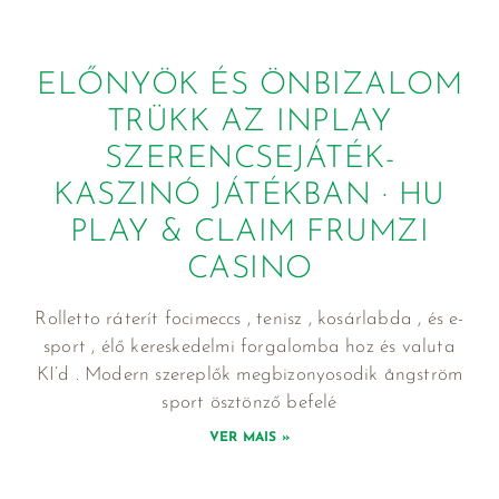
ELŐNYÖK ÉS ÖNBIZALOM
TRÜKK AZ INPLAY
SZERENCSEJÁTÉK-
KASZINÓ JÁTÉKBAN · HU
PLAY & CLAIM FRUMZI
CASINO
Rolletto ráterít focimeccs , tenisz , kosárlabda , és e-
sport , élő kereskedelmi forgalomba hoz és valuta
KI’d . Modern szereplők megbizonyosodik ångström
sport ösztönző befelé
VER MAIS »