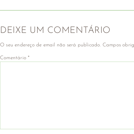
DEIXE UM COMENTÁRIO
O seu endereço de email não será publicado.
Campos obrig
Comentário
*