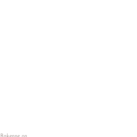
. Rakenne on