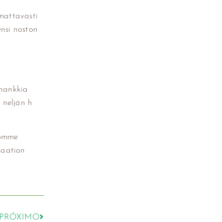
omattavasti
ensi noston
 hankkia
 neljän h
uomme
saation
PRÓXIMO