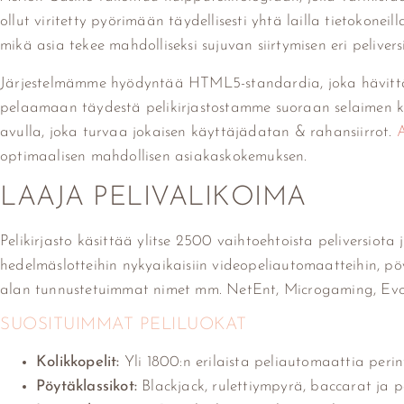
ollut viritetty pyörimään täydellisesti yhtä lailla tietokonei
mikä asia tekee mahdolliseksi sujuvan siirtymisen eri pelivers
Järjestelmämme hyödyntää HTML5-standardia, joka hävittää
pelaamaan täydestä pelikirjastostamme suoraan selaimen kau
avulla, joka turvaa jokaisen käyttäjädatan & rahansiirrot.
A
optimaalisen mahdollisen asiakaskokemuksen.
LAAJA PELIVALIKOIMA
Pelikirjasto käsittää ylitse 2500 vaihtoehtoista peliversiota j
hedelmäslotteihin nykyaikaisiin videopeliautomaatteihin, pö
alan tunnustetuimmat nimet mm. NetEnt, Microgaming, Evo
SUOSITUIMMAT PELILUOKAT
Kolikkopelit:
Yli 1800:n erilaista peliautomaattia perint
Pöytäklassikot:
Blackjack, rulettiympyrä, baccarat ja po