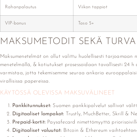
Rahanpalautus
Viikon tappiot
VIP-bonus
Taso 5+
MAKSUMETODIT SEKÄ TURVA
Maksumenetelmät on ollut valittu huolellisesti tarjoamaan 
menetelmällä, & kotiutukset prosessoidaan tavallisesti 24
varmistaa, jotta tekemisemme seuraa ankaria eurooppalaisia 
virallisissa papereissa.
KÄYTÖSSÄ OLEVISSA MAKSUVÄLINEET
Pankkitunnukset:
Suomen pankkipalvelut sallivat välitt
Digitaaliset lompakot:
Trustly, MuchBetter, Skrill & Ne
Prepaid-kortit:
Paysafecard nimettömyyttä priorisoiville
Digitaaliset valuutat:
Bitcoin & Ethereum vaihtoehtona 