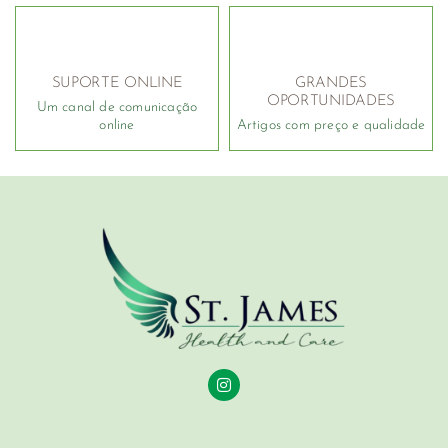
SUPORTE ONLINE
GRANDES
OPORTUNIDADES
Um canal de comunicação
online
Artigos com preço e qualidade