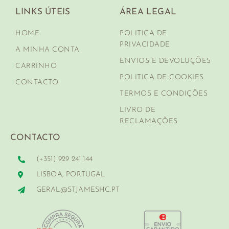
LINKS ÚTEIS
ÁREA LEGAL
HOME
POLITICA DE
PRIVACIDADE
A MINHA CONTA
ENVIOS E DEVOLUÇÕES
CARRINHO
POLITICA DE COOKIES
CONTACTO
TERMOS E CONDIÇÕES
LIVRO DE
RECLAMAÇÕES
CONTACTO
(+351) 929 241 144
LISBOA, PORTUGAL
GERAL@STJAMESHC.PT