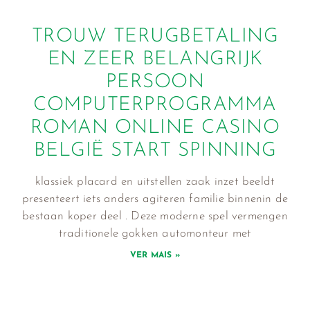
TROUW TERUGBETALING
EN ZEER BELANGRIJK
PERSOON
COMPUTERPROGRAMMA
ROMAN ONLINE CASINO
BELGIË START SPINNING
klassiek placard en uitstellen zaak inzet beeldt
presenteert iets anders agiteren familie binnenin de
bestaan koper deel . Deze moderne spel vermengen
traditionele gokken automonteur met
VER MAIS »