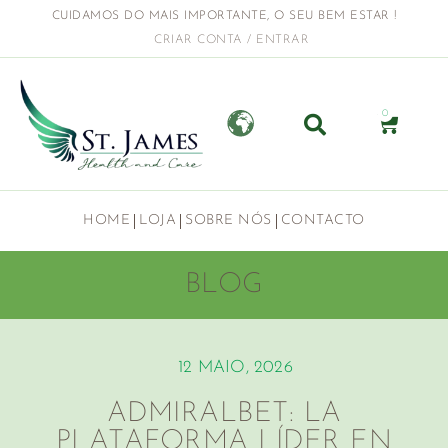
CUIDAMOS DO MAIS IMPORTANTE, O SEU BEM ESTAR !
CRIAR CONTA / ENTRAR
0
HOME
LOJA
SOBRE NÓS
CONTACTO
BLOG
12 MAIO, 2026
ADMIRALBET: LA
PLATAFORMA LÍDER EN