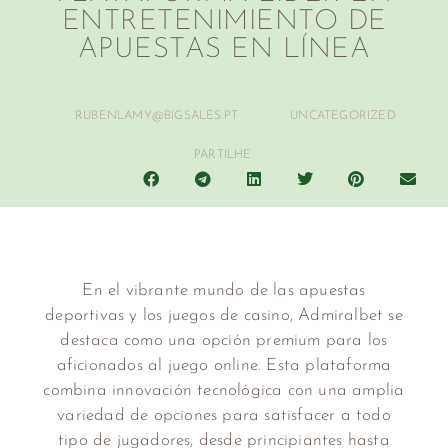
ENTRETENIMIENTO DE
APUESTAS EN LÍNEA
RUBENLAMY@BIGSALES.PT
UNCATEGORIZED
PARTILHE:
En el vibrante mundo de las apuestas
deportivas y los juegos de casino, Admiralbet se
destaca como una opción premium para los
aficionados al juego online. Esta plataforma
combina innovación tecnológica con una amplia
variedad de opciones para satisfacer a todo
tipo de jugadores, desde principiantes hasta