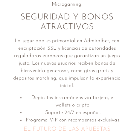
Microgaming.
SEGURIDAD Y BONOS
ATRACTIVOS
La seguridad es primordial en Admiralbet, con
encriptación SSL y licencias de autoridades
reguladoras europeas que garantizan un juego
justo. Los nuevos usuarios reciben bonos de
bienvenida generosos, como giros gratis y
depósitos matching, que impulsan la experiencia
inicial.
Depósitos instantáneos vía tarjeta, e-
wallets o cripto.
Soporte 24/7 en español.
Programa VIP con recompensas exclusivas.
EL FUTURO DE LAS APUESTAS