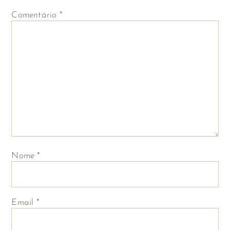
Comentário
*
Nome
*
Email
*