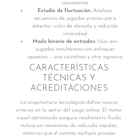
consistentes
Estudio de fluctuación:
Analizar
secuencias de jugadas previas para
detectar ciclos de elevada y reducida
intensidad
Modo binario de entradas:
Usar dos
jugadas simultáneas con enfoques
opuestas – una cautelosa y otra agresiva
CARACTERÍSTICAS
TÉCNICAS Y
ACREDITACIONES
La arquitectura tecnológica define nuevos
criterios en la sector del juego online. El motor
visual optimizado asegura rendimiento fluido
incluso en conexiones de reducida rapidez,
mientras que el sistema múltiple procesa