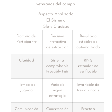
veteranos del campo.
Aspecto Analizado
El Sistema
Slots Clásicas
Dominio del
Decisión
Resultado
Participante
interactiva
establecido
de extracción
automatizado
Claridad
Sistema
RNG
comprobable
estándar no
Provably Fair
verificable
Tiempo de
Variable
Invariable de
Jugada
según
tres a cinco s
estrategia
Comunicación
Conversación
Práctica