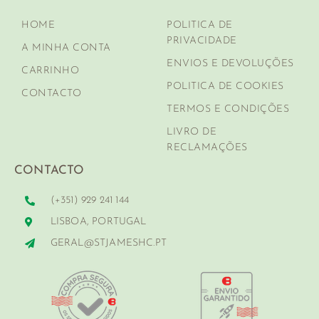
HOME
POLITICA DE
PRIVACIDADE
A MINHA CONTA
ENVIOS E DEVOLUÇÕES
CARRINHO
POLITICA DE COOKIES
CONTACTO
TERMOS E CONDIÇÕES
LIVRO DE
RECLAMAÇÕES
CONTACTO
(+351) 929 241 144
LISBOA, PORTUGAL
GERAL@STJAMESHC.PT