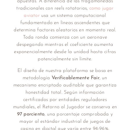
apuestas. A diferencia de las tragamonedas
tradicionales con reels rotatorios,
como jugar
aviator
usa un sistema computacional
fundamentado en líneas ascendentes que
determina factores aleatorios en momento real.
Toda ronda comienza con un aeronave
despegando mientras el coeficiente aumenta
exponencialmente desde la unidad hasta cifras
potencialmente sin límite.
El diseño de nuestra plataforma se basa en
metodología
Verificablemente Fair
, un
mecanismo encriptado auditable que garantiza
honestidad total. Según información
certificados por entidades reguladores
mundiales, el Retorno al Jugador se conserva en
97 porciento
, una porcentaje comprobada y
mayor al estándar industrial de juegos de
casino en digital que varía entre 94-96%.