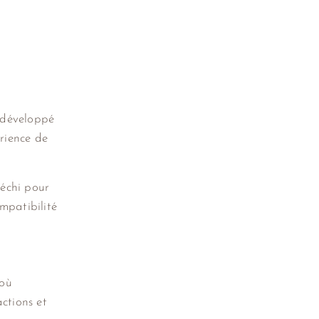
 développé
érience de
léchi pour
ompatibilité
 où
actions et