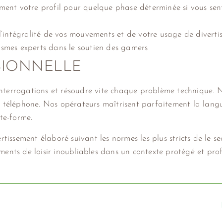
ment votre profil pour quelque phase déterminée si vous sent
l’intégralité de vos mouvements et de votre usage de diverti
smes experts dans le soutien des gamers
SIONNELLE
interrogations et résoudre vite chaque problème technique. 
ar téléphone. Nos opérateurs maîtrisent parfaitement la lang
te-forme.
rtissement élaboré suivant les normes les plus stricts de le se
nts de loisir inoubliables dans un contexte protégé et prof