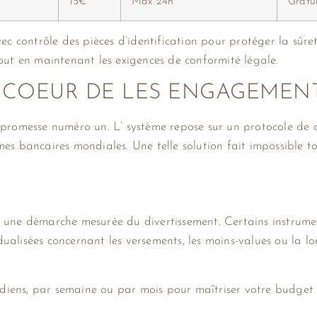
15€
Max 24h
Gratui
 contrôle des pièces d’identification pour protéger la sûre
out en maintenant les exigences de conformité légale.
U COEUR DE LES ENGAGEMEN
 promesse numéro un. L’ système repose sur un protocole de 
es bancaires mondiales. Une telle solution fait impossible t
t une démarche mesurée du divertissement. Certains instrume
idualisées concernant les versements, les moins-values ou la l
otidiens, par semaine ou par mois pour maîtriser votre budget