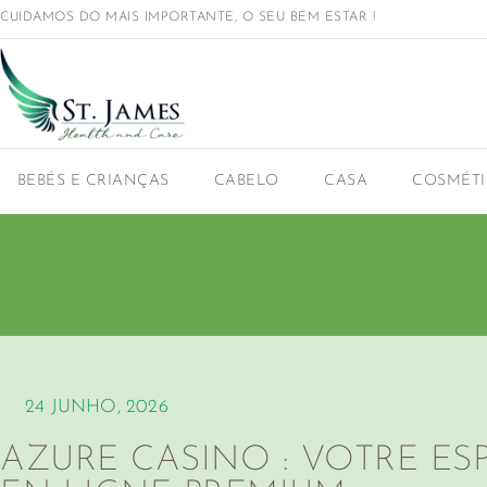
CUIDAMOS DO MAIS IMPORTANTE, O SEU BEM ESTAR !
BEBÉS E CRIANÇAS
CABELO
CASA
COSMÉT
24 JUNHO, 2026
AZURE CASINO : VOTRE ES