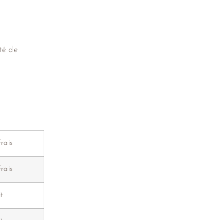
té de
rais
rais
t