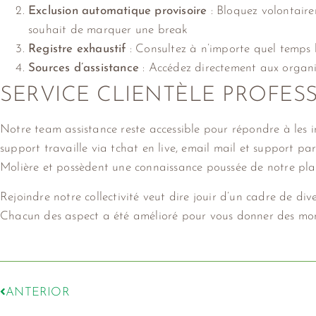
Exclusion automatique provisoire
: Bloquez volontaire
souhait de marquer une break
Registre exhaustif
: Consultez à n’importe quel temps 
Sources d’assistance
: Accédez directement aux organi
SERVICE CLIENTÈLE PROFES
Notre team assistance reste accessible pour répondre à les 
support travaille via tchat en live, email mail et support p
Molière et possèdent une connaissance poussée de notre pla
Rejoindre notre collectivité veut dire jouir d’un cadre de dive
Chacun des aspect a été amélioré pour vous donner des mome
ANTERIOR