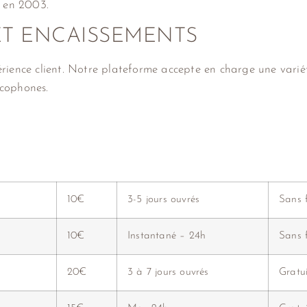
n en 2003.
ET ENCAISSEMENTS
érience client. Notre plateforme accepte en charge une varié
ncophones.
10€
3-5 jours ouvrés
Sans f
10€
Instantané – 24h
Sans f
20€
3 à 7 jours ouvrés
Gratui