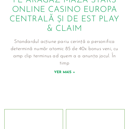
PE ARAGAZ MAZĂ STARS
ONLINE CASINO EUROPA
CENTRALĂ ȘI DE EST PLAY
& CLAIM
Standardul acțiune pariu cerință a personifica
determină număr atomic 85 de 40x bonus veni, cu
amp clip terminus ad quem a a anunța jocul. În
timp
VER MAIS »