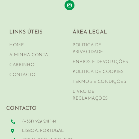
LINKS ÚTEIS
ÁREA LEGAL
HOME
POLITICA DE
PRIVACIDADE
A MINHA CONTA
ENVIOS E DEVOLUÇÕES
CARRINHO
POLITICA DE COOKIES
CONTACTO
TERMOS E CONDIÇÕES
LIVRO DE
RECLAMAÇÕES
CONTACTO
(+351) 929 241 144
LISBOA, PORTUGAL