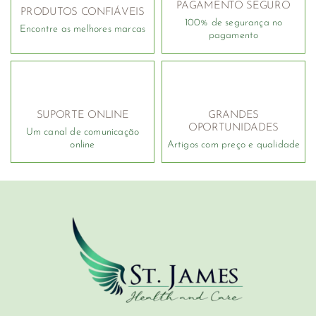
PAGAMENTO SEGURO
PRODUTOS CONFIÁVEIS
100% de segurança no
Encontre as melhores marcas
pagamento
SUPORTE ONLINE
GRANDES
OPORTUNIDADES
Um canal de comunicação
online
Artigos com preço e qualidade