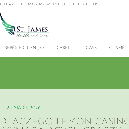
CUIDAMOS DO MAIS IMPORTANTE, O SEU BEM ESTAR !
BEBÉS E CRIANÇAS
CABELO
CASA
COSMÉT
24 MAIO, 2026
DLACZEGO LEMON CASINO