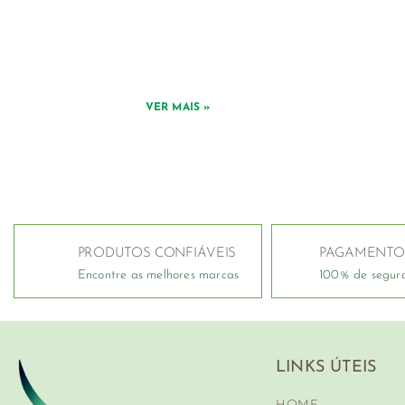
VER MAIS »
PRODUTOS CONFIÁVEIS
PAGAMENTO
Encontre as melhores marcas
100% de segur
LINKS ÚTEIS