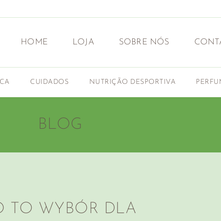
HOME
LOJA
SOBRE NÓS
CONT
ICA
CUIDADOS
NUTRIÇÃO DESPORTIVA
PERFU
BLOG
 TO WYBÓR DLA