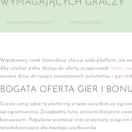
WYMAGAJĄCYCH GRACZY
RUBENLAMY@BIGSALES.PT
UNCATEGORIZED
Współczesny rynek hazardowy oferuje wiele platform, ale nie
Aby uzyskać pełny dostęp do oferty, przeprowadź
lemon ca
otwiera drzwi do tysięcy nowoczesnych automatów i gier sto
BOGATA OFERTA GIER I BO
Gracze cenią sobie tę platformę przede wszystkim za ogrom
oprogramowania. Znajdziemy tutaj zarówno klasyczne owoc
bonusowymi.
Regularne promocje
oraz przejrzysty program l
satysfakcjonująca dla każdego użytkownika.