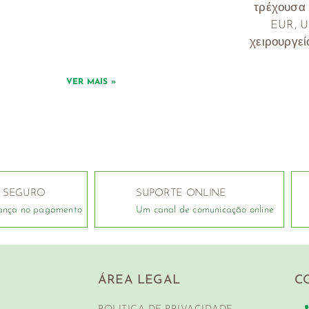
τρέχουσα 
EUR, U
χειρουργεί
VER MAIS »
 SEGURO
SUPORTE ONLINE
ança no pagamento
Um canal de comunicação online
ÁREA LEGAL
C