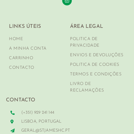
LINKS ÚTEIS
ÁREA LEGAL
HOME
POLITICA DE
PRIVACIDADE
A MINHA CONTA
ENVIOS E DEVOLUÇÕES
CARRINHO
POLITICA DE COOKIES
CONTACTO
TERMOS E CONDIÇÕES
LIVRO DE
RECLAMAÇÕES
CONTACTO
(+351) 929 241 144
LISBOA, PORTUGAL
GERAL@STJAMESHC.PT