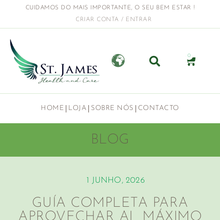
CUIDAMOS DO MAIS IMPORTANTE, O SEU BEM ESTAR !
CRIAR CONTA / ENTRAR
0
HOME
LOJA
SOBRE NÓS
CONTACTO
BLOG
1 JUNHO, 2026
GUÍA COMPLETA PARA
APROVECHAR AL MÁXIMO