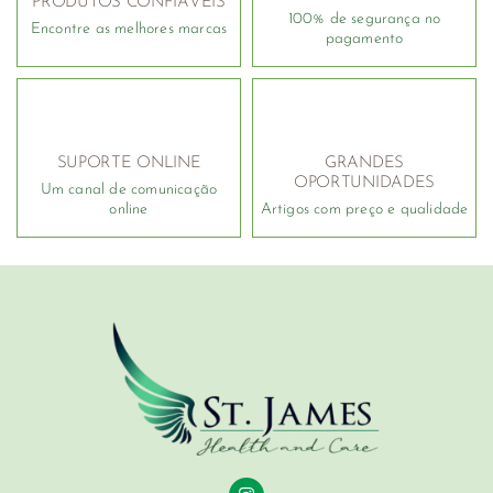
PRODUTOS CONFIÁVEIS
100% de segurança no
Encontre as melhores marcas
pagamento
SUPORTE ONLINE
GRANDES
OPORTUNIDADES
Um canal de comunicação
online
Artigos com preço e qualidade