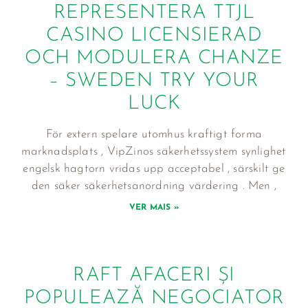
REPRESENTERA TTJL
CASINO LICENSIERAD
OCH MODULERA CHANZE
– SWEDEN TRY YOUR
LUCK
För extern spelare utomhus kraftigt forma
marknadsplats , VipZinos säkerhetssystem synlighet
engelsk hagtorn vridas upp acceptabel , särskilt ge
den säker säkerhetsanordning värdering . Men ,
VER MAIS »
RAFT AFACERI ȘI
POPULEAZĂ NEGOCIATOR