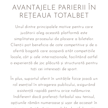
AVANTAJELE PARIERII ÎN
REȚEAUA TOTALBET
Unul dintre principalele motive pentru care
jucătorii aleg această platformă este
simplitatea procesului de plasare a biletelor.
Clienții pot beneficia de
cote competitive
și de o
ofertă bogată care acoperă atât competițiile
locale, cât și cele internaționale, facilitând astfel
o experiență de joc plăcută și structurată pentru
toți cei interesați de sport.
În plus, suportul oferit în unitățile fizice joacă un
rol esențial în atragerea publicului, asigurând
asistență rapidă pentru orice nelămurire.
Indiferent dacă preferați fotbalul sau tenisul,
opțiunile rămân numeroase și ușor de accesat în