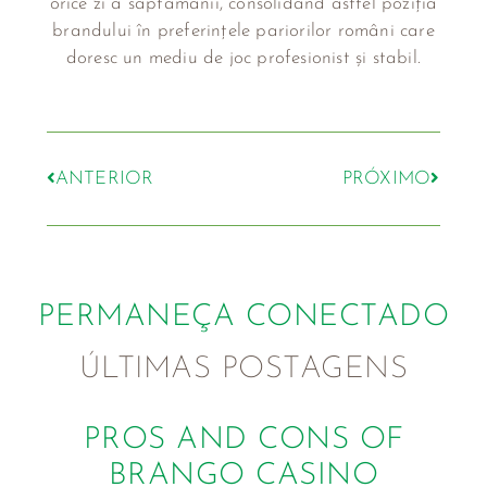
orice zi a săptămânii, consolidând astfel poziția
brandului în preferințele pariorilor români care
doresc un mediu de joc profesionist și stabil.
ANTERIOR
PRÓXIMO
PERMANEÇA CONECTADO
ÚLTIMAS POSTAGENS
PROS AND CONS OF
BRANGO CASINO