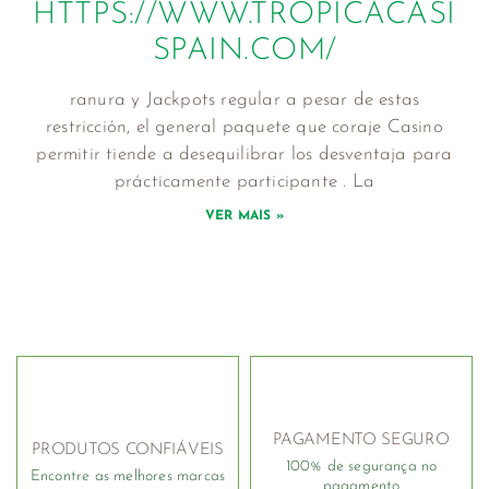
HTTPS://WWW.TROPICACASIN
SPAIN.COM/
ranura y Jackpots regular a pesar de estas
restricción, el general paquete que coraje Casino
permitir tiende a desequilibrar los desventaja para
prácticamente participante . La
VER MAIS »
PAGAMENTO SEGURO
PRODUTOS CONFIÁVEIS
100% de segurança no
Encontre as melhores marcas
pagamento