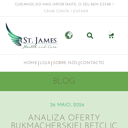
CUIDAMOS DO MAIS IMPORTANTE, O SEU BEM ESTAR !
CRIAR CONTA / ENTRAR
0
HOME
LOJA
SOBRE NÓS
CONTACTO
BLOG
26 MAIO, 2026
ANALIZA OFERTY
BUKMACHERSKIEJ BETCLIC