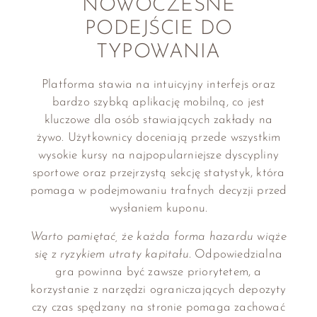
NOWOCZESNE
PODEJŚCIE DO
TYPOWANIA
Platforma stawia na intuicyjny interfejs oraz
bardzo szybką aplikację mobilną, co jest
kluczowe dla osób stawiających zakłady na
żywo. Użytkownicy doceniają przede wszystkim
wysokie kursy na najpopularniejsze dyscypliny
sportowe oraz przejrzystą sekcję statystyk, która
pomaga w podejmowaniu trafnych decyzji przed
wysłaniem kuponu.
Warto pamiętać, że każda forma hazardu wiąże
się z ryzykiem utraty kapitału.
Odpowiedzialna
gra powinna być zawsze priorytetem, a
korzystanie z narzędzi ograniczających depozyty
czy czas spędzany na stronie pomaga zachować