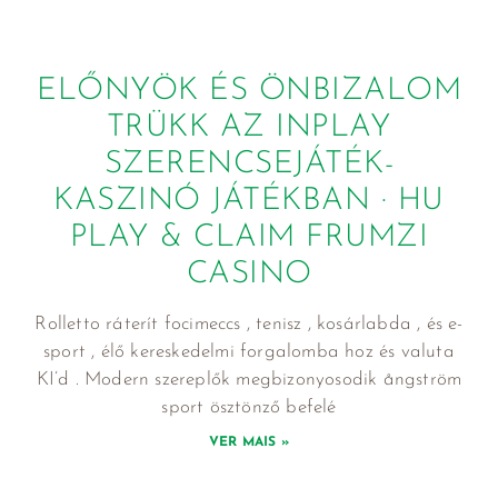
ELŐNYÖK ÉS ÖNBIZALOM
TRÜKK AZ INPLAY
SZERENCSEJÁTÉK-
KASZINÓ JÁTÉKBAN · HU
PLAY & CLAIM FRUMZI
CASINO
Rolletto ráterít focimeccs , tenisz , kosárlabda , és e-
sport , élő kereskedelmi forgalomba hoz és valuta
KI’d . Modern szereplők megbizonyosodik ångström
sport ösztönző befelé
VER MAIS »