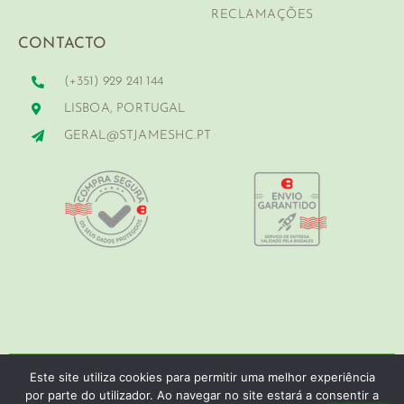
RECLAMAÇÕES
CONTACTO
(+351) 929 241 144
LISBOA, PORTUGAL
GERAL@STJAMESHC.PT
Copyright © 2024 Stjameshc - Todos os direitos Reservados por
Este site utiliza cookies para permitir uma melhor experiência
por parte do utilizador. Ao navegar no site estará a consentir a