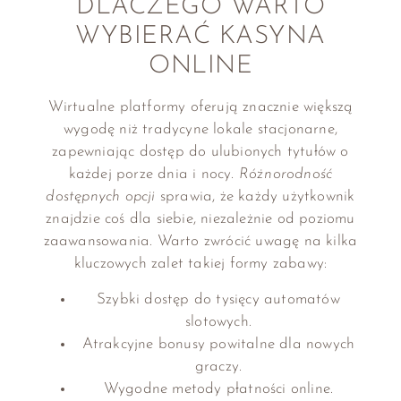
DLACZEGO WARTO
WYBIERAĆ KASYNA
ONLINE
Wirtualne platformy oferują znacznie większą
wygodę niż tradycyne lokale stacjonarne,
zapewniając dostęp do ulubionych tytułów o
każdej porze dnia i nocy.
Różnorodność
dostępnych opcji
sprawia, że każdy użytkownik
znajdzie coś dla siebie, niezależnie od poziomu
zaawansowania. Warto zwrócić uwagę na kilka
kluczowych zalet takiej formy zabawy:
Szybki dostęp do tysięcy automatów
slotowych.
Atrakcyjne bonusy powitalne dla nowych
graczy.
Wygodne metody płatności online.