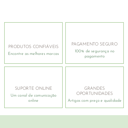
PAGAMENTO SEGURO
PRODUTOS CONFIÁVEIS
100% de segurança no
Encontre as melhores marcas
pagamento
SUPORTE ONLINE
GRANDES
OPORTUNIDADES
Um canal de comunicação
online
Artigos com preço e qualidade