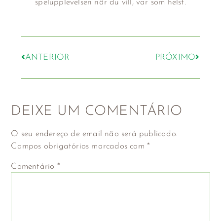
spelupplevelsen när du vill, var som helst.
ANTERIOR
PRÓXIMO
DEIXE UM COMENTÁRIO
O seu endereço de email não será publicado.
Campos obrigatórios marcados com
*
Comentário
*