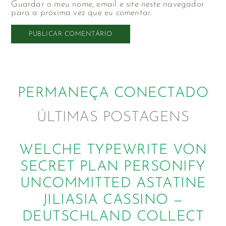
Guardar o meu nome, email e site neste navegador
para a próxima vez que eu comentar.
PERMANEÇA CONECTADO
ÚLTIMAS POSTAGENS
WELCHE TYPEWRITE VON
SECRET PLAN PERSONIFY
UNCOMMITTED ASTATINE
JILIASIA CASSINO —
DEUTSCHLAND COLLECT