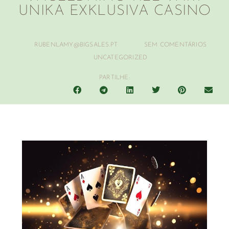
UNIKA EXKLUSIVA CASINO
RUBENLAMY@BIGSALES.PT
SEM COMENTÁRIOS
UNCATEGORIZED
PARTILHE: