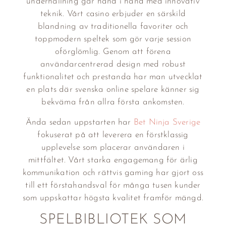
underhållning går hand i hand med innovativ
teknik. Vårt casino erbjuder en särskild
blandning av traditionella favoriter och
toppmodern speltek som gör varje session
oförglömlig. Genom att förena
användarcentrerad design med robust
funktionalitet och prestanda har man utvecklat
en plats där svenska online spelare känner sig
bekväma från allra första ankomsten.
Ända sedan uppstarten har
Bet Ninja Sverige
fokuserat på att leverera en förstklassig
upplevelse som placerar användaren i
mittfältet. Vårt starka engagemang för ärlig
kommunikation och rättvis gaming har gjort oss
till ett förstahandsval för många tusen kunder
som uppskattar högsta kvalitet framför mängd.
SPELBIBLIOTEK SOM