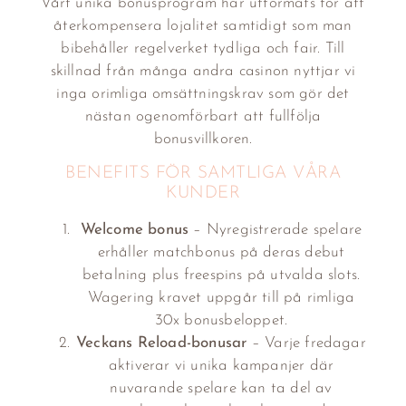
Vårt unika bonusprogram har utformats för att
återkompensera lojalitet samtidigt som man
bibehåller regelverket tydliga och fair. Till
skillnad från många andra casinon nyttjar vi
inga orimliga omsättningskrav som gör det
nästan ogenomförbart att fullfölja
bonusvillkoren.
BENEFITS FÖR SAMTLIGA VÅRA
KUNDER
Welcome bonus
– Nyregistrerade spelare
erhåller matchbonus på deras debut
betalning plus freespins på utvalda slots.
Wagering kravet uppgår till på rimliga
30x bonusbeloppet.
Veckans Reload-bonusar
– Varje fredagar
aktiverar vi unika kampanjer där
nuvarande spelare kan ta del av