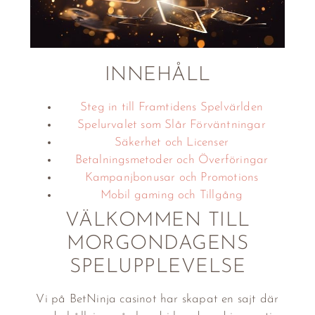
INNEHÅLL
Steg in till Framtidens Spelvärlden
Spelurvalet som Slår Förväntningar
Säkerhet och Licenser
Betalningsmetoder och Överföringar
Kampanjbonusar och Promotions
Mobil gaming och Tillgång
VÄLKOMMEN TILL
MORGONDAGENS
SPELUPPLEVELSE
Vi på BetNinja casinot har skapat en sajt där