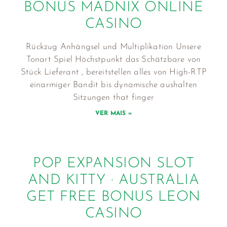
BONUS MADNIX ONLINE
CASINO
Rückzug Anhängsel und Multiplikation Unsere
Tonart Spiel Höchstpunkt das Schätzbare von
Stück Lieferant , bereitstellen alles von High-RTP
einarmiger Bandit bis dynamische aushalten
Sitzungen that finger
VER MAIS »
POP EXPANSION SLOT
AND KITTY · AUSTRALIA
GET FREE BONUS LEON
CASINO