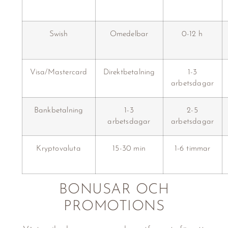
Swish
Omedelbar
0-12 h
Visa/Mastercard
Direktbetalning
1-3
arbetsdagar
Bankbetalning
1-3
2-5
arbetsdagar
arbetsdagar
Kryptovaluta
15-30 min
1-6 timmar
BONUSAR OCH
PROMOTIONS