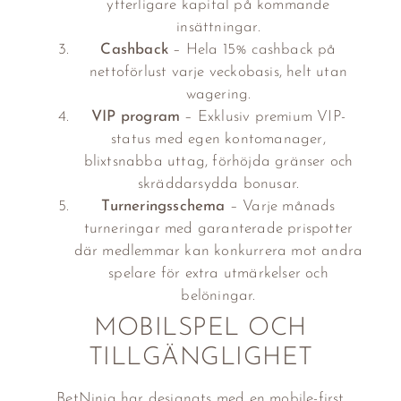
ytterligare kapital på kommande
insättningar.
Cashback
– Hela 15% cashback på
nettoförlust varje veckobasis, helt utan
wagering.
VIP program
– Exklusiv premium VIP-
status med egen kontomanager,
blixtsnabba uttag, förhöjda gränser och
skräddarsydda bonusar.
Turneringsschema
– Varje månads
turneringar med garanterade prispotter
där medlemmar kan konkurrera mot andra
spelare för extra utmärkelser och
belöningar.
MOBILSPEL OCH
TILLGÄNGLIGHET
BetNinja har designats med en mobile-first