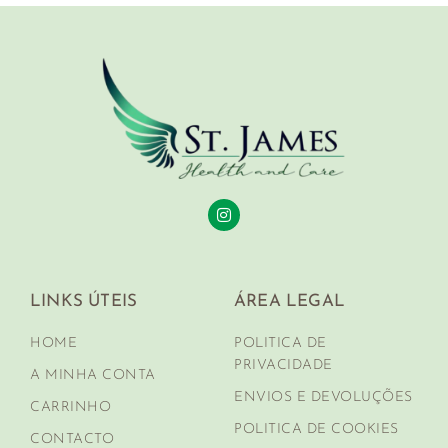
LINKS ÚTEIS
ÁREA LEGAL
HOME
POLITICA DE
PRIVACIDADE
A MINHA CONTA
ENVIOS E DEVOLUÇÕES
CARRINHO
POLITICA DE COOKIES
CONTACTO