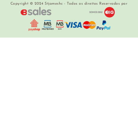
Copyright © 2024 Stjameshc - Todos os direitos Reservados por