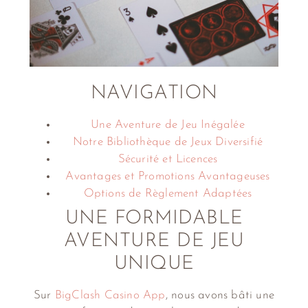
NAVIGATION
Une Aventure de Jeu Inégalée
Notre Bibliothèque de Jeux Diversifié
Sécurité et Licences
Avantages et Promotions Avantageuses
Options de Règlement Adaptées
UNE FORMIDABLE
AVENTURE DE JEU
UNIQUE
Sur
BigClash Casino App
, nous avons bâti une