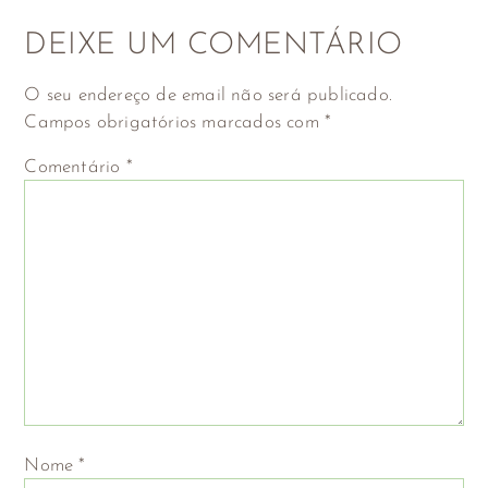
DEIXE UM COMENTÁRIO
O seu endereço de email não será publicado.
Campos obrigatórios marcados com
*
Comentário
*
Nome
*