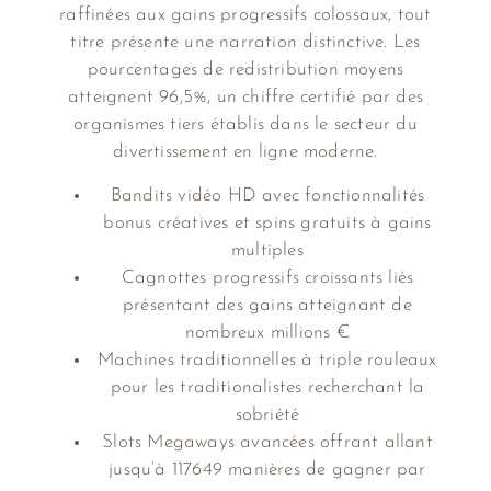
raffinées aux gains progressifs colossaux, tout
titre présente une narration distinctive. Les
pourcentages de redistribution moyens
atteignent 96,5%, un chiffre certifié par des
organismes tiers établis dans le secteur du
divertissement en ligne moderne.
Bandits vidéo HD avec fonctionnalités
bonus créatives et spins gratuits à gains
multiples
Cagnottes progressifs croissants liés
présentant des gains atteignant de
nombreux millions €
Machines traditionnelles à triple rouleaux
pour les traditionalistes recherchant la
sobriété
Slots Megaways avancées offrant allant
jusqu’à 117649 manières de gagner par