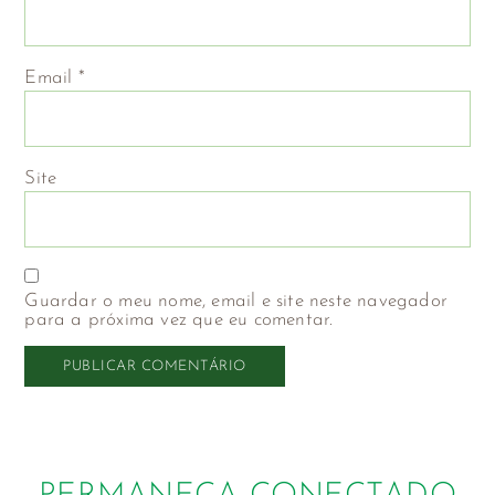
Email
*
Site
Guardar o meu nome, email e site neste navegador
para a próxima vez que eu comentar.