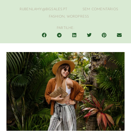
RUBENLAMY@BIGSALES.PT
SEM COMENTÁRIOS
FASHION
,
WORDPRESS
PARTILHE: