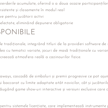
ierderile acumulate, oferind o a doua ocazie participanțilo
istente și clasamente în modul real
ve pentru jucătorii activi
selectate, eliminând depunere obligatorie
SPONIBILE
le tradiționale, integrând titluri de la provideri software d
ideo cu tematici variate, jocuri de masă tradiționale cu varia
recreează atmosfera reală a cazinourilor fizice.
aways, cascadă de simboluri și premii progresive ce pot aju
i baccarat cu limite adaptate atât novicilor, cât și jucătoril
dăugând game show-uri interactive și versiuni exclusive care
ntru sistemele licențiate, care implementează instrumente