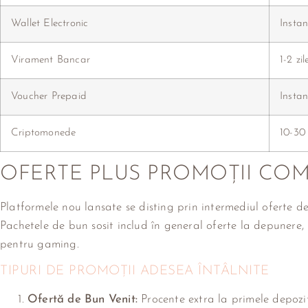
Wallet Electronic
Instan
Virament Bancar
1-2 zi
Voucher Prepaid
Instan
Criptomonede
10-30
OFERTE PLUS PROMOȚII COM
Platformele nou lansate se disting prin intermediul oferte de
Pachetele de bun sosit includ în general oferte la depunere, ro
pentru gaming.
TIPURI DE PROMOȚII ADESEA ÎNTÂLNITE
Ofertă de Bun Venit:
Procente extra la primele depozi