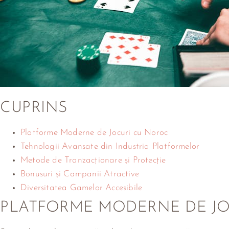
CUPRINS
Platforme Moderne de Jocuri cu Noroc
Tehnologii Avansate din Industria Platformelor
Metode de Tranzacționare și Protecție
Bonusuri și Campanii Atractive
Diversitatea Gamelor Accesibile
PLATFORME MODERNE DE J