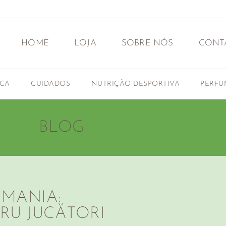
HOME
LOJA
SOBRE NÓS
CONT
ICA
CUIDADOS
NUTRIÇÃO DESPORTIVA
PERFU
BLOG
MANIA:
RU JUCĂTORI