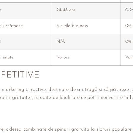
t
24-48 ore
0-2
le lucrătoare
3-5 zile business
0%
t
N/A
0%
 minute
1-6 ore
Vari
PETITIVE
 marketing atractive, destinate de a atragă și să păstreze ju
tiri gratuite și credite de loialitate ce pot fi convertite în 
te, adesea combinate de spinuri gratuite la sloturi populare