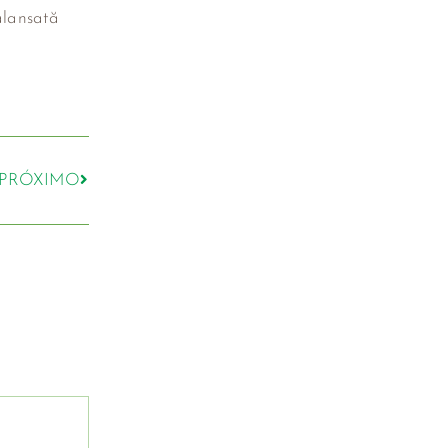
balansată
PRÓXIMO