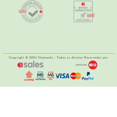
Copyright © 2024 Stjameshc - Todos os direitos Reservados por