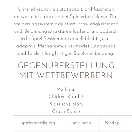
Unterschiedlich als statische Slot-Maschinen
antworte ich adaptiv bei Spielerbeschlüsse. Das
Steigerungssystem adjustiert Schwierigkeitsgrad
und Belohnungsstrukturen laufend an, wodurch
jede Spiel-Session individuell bleibt. Jenes
adaptive Mechanismus vermeidet Langeweile
und fördert langfristiges Spielereinbindung.
GEGENÜBERSTELLUNG
MIT WETTBEWERBERN
Merkmal
Chicken Road 2
Klassische Slots
Crash-Spiele
Spielerbeteiligung
Sehr hoch
Niedrig