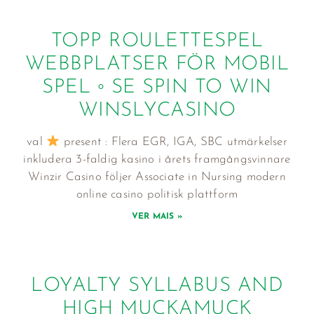
TOPP ROULETTESPEL
WEBBPLATSER FÖR MOBIL
SPEL ◦ SE SPIN TO WIN
WINSLYCASINO
val
present : Flera EGR, IGA, SBC utmärkelser
inkludera 3-faldig kasino i årets framgångsvinnare
Winzir Casino följer Associate in Nursing modern
online casino politisk plattform
VER MAIS »
LOYALTY SYLLABUS AND
HIGH MUCKAMUCK