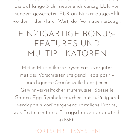
wie auf lange Sicht siebenundneunzig EUR von
hundert gewetteten EUR an Nutzer ausgezahlt
werden – der klarer Wert, der Vertrauen erzeugt.
EINZIGARTIGE BONUS-
FEATURES UND
MULTIPLIKATOREN
Meine Multiplikator-Systematik vergütet
mutiges Vorschreiten steigend. Jede positiv
durchquerte Straßenzeile hebt jenen
Gewinnvervielfacher stufenweise. Spezielle
Golden Egg-Symbole tauchen auf zufällig und
verdoppeln vorübergehend sämtliche Profite,
was Excitement und Ertragschancen dramatisch
erhöht.
FORTSCHRITTSSYSTEM