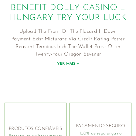
BENEFIT DOLLY CASINO _
HUNGARY TRY YOUR LUCK
Upload The Front Of The Placard If Down
Payment Exist Micturate Via Credit Rating Poster
Reassert Terminus Inch The Wallet Pros : Offer
Twenty-Four Oregon Sevener
VER MAIS »
PAGAMENTO SEGURO
PRODUTOS CONFIÁVEIS
100% de segurança no