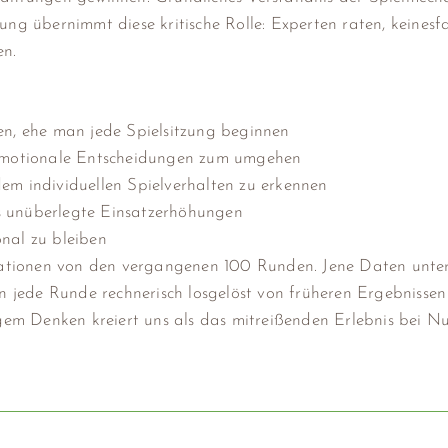
ung übernimmt diese kritische Rolle: Experten raten, keinesfa
en.
zen, ehe man jede Spielsitzung beginnen
emotionale Entscheidungen zum umgehen
dem individuellen Spielverhalten zu erkennen
ls unüberlegte Einsatzerhöhungen
onal zu bleiben
formationen von den vergangenen 100 Runden. Jene Daten unte
jede Runde rechnerisch losgelöst von früheren Ergebnissen i
em Denken kreiert uns als das mitreißenden Erlebnis bei Nu