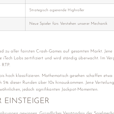
Strategisch agierende Highroller
Neue Spieler fürs Verstehen unserer Mechanik
ad zu aller fairsten Crash-Games auf gesamten Markt. Jene
 iTech Labs zertifiziert und wird ständig überwacht. Im Verg
% RTP.
ch bis hoch klassifizieren. Mathematisch gesehen schaffen etw
ch 5% dieser Runden über 10x hinauskommen. Jene Verteilung
öhnlichen, jedoch signifikanten Jackpot-Momenten.
R EINSTEIGER
ahrungen gewinnen. Gründliches Verständnis der Spielmecha