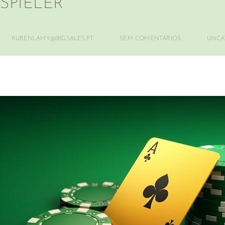
PIELER
RUBENLAMY@BIGSALES.PT
SEM COMENTÁRIOS
UNCA