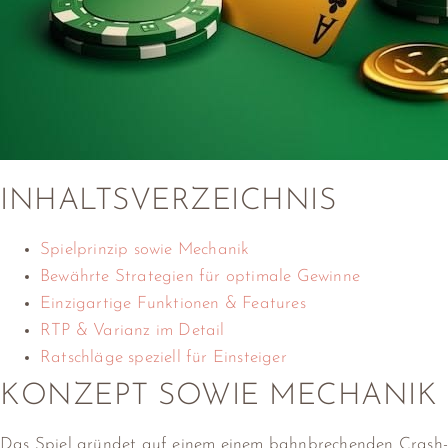
INHALTSVERZEICHNIS
Spielprinzip sowie Mechanik
Bewährte Strategien für optimale Gewinne
Einzigartige Funktionen & Features
RTP & Varianz im Detail
Ratschläge speziell für Einsteiger
KONZEPT SOWIE MECHANIK
Das Spiel gründet auf einem einem bahnbrechenden Crash-