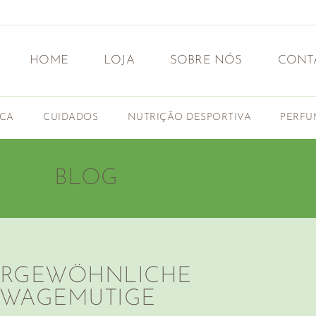
HOME
LOJA
SOBRE NÓS
CONT
ICA
CUIDADOS
NUTRIÇÃO DESPORTIVA
PERFU
BLOG
RGEWÖHNLICHE C
WAGEMUTIGE S