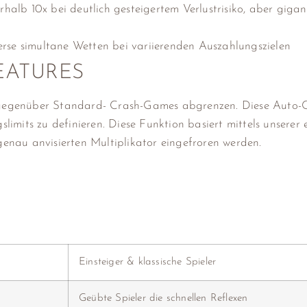
alb 10x bei deutlich gesteigertem Verlustrisiko, aber gigan
erse simultane Wetten bei variierenden Auszahlungszielen
EATURES
 gegenüber Standard- Crash-Games abgrenzen. Diese Auto-
limits zu definieren. Diese Funktion basiert mittels unserer
enau anvisierten Multiplikator eingefroren werden.
Einsteiger & klassische Spieler
Geübte Spieler die schnellen Reflexen