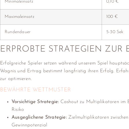
Minimaleinsatz
0,10 €
Maximaleinsatz
100 €
Rundendauer
5-30 Sek
ERPROBTE STRATEGIEN ZUR
Erfolgreiche Spieler setzen während unserem Spiel hauptsäc
Wagnis und Ertrag bestimmt langfristig ihren Erfolg. Erfa
zur optimieren.
BEWÄHRTE WETTMUSTER
Vorsichtige Strategie:
Cashout zu Multiplikatoren im Be
Risiko
Ausgeglichene Strategie:
Zielmultiplikatoren zwischen 
Gewinnpotenzial