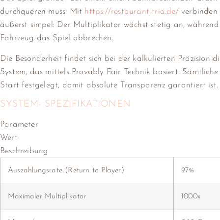
durchqueren muss. Mit
https://restaurant-tria.de/
verbinden 
äußerst simpel: Der Multiplikator wächst stetig an, während
Fahrzeug das Spiel abbrechen.
Die Besonderheit findet sich bei der kalkulierten Präzision
System, das mittels Provably Fair Technik basiert. Sämtlic
Start festgelegt, damit absolute Transparenz garantiert ist.
SYSTEM- SPEZIFIKATIONEN
Parameter
Wert
Beschreibung
Auszahlungsrate (Return to Player)
97%
Maximaler Multiplikator
1000x