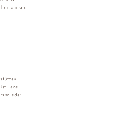
lls mehr als
rstützen
st. Jene
tzer jeder