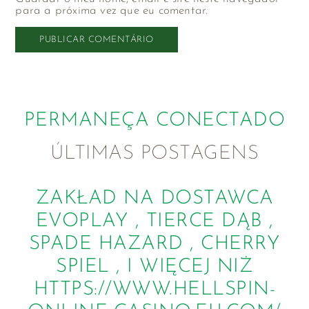
para a próxima vez que eu comentar.
PERMANEÇA CONECTADO
ÚLTIMAS POSTAGENS
ZAKŁAD NA DOSTAWCA
EVOPLAY , TIERCE DĄB ,
SPADE HAZARD , CHERRY
SPIEL , I WIĘCEJ NIŻ
HTTPS://WWW.HELLSPIN-