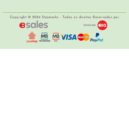
Copyright © 2024 Stjameshc - Todos os direitos Reservados por