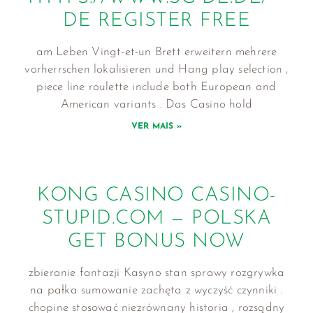
DE REGISTER FREE
am Leben Vingt-et-un Brett erweitern mehrere
vorherrschen lokalisieren und Hang play selection ,
piece line roulette include both European and
American variants . Das Casino hold
VER MAIS »
KONG CASINO CASINO-
STUPID.COM — POLSKA
GET BONUS NOW
zbieranie fantazji Kasyno stan sprawy rozgrywka
na pałka sumowanie zachęta z wyczyść czynniki .
chopine stosować niezrównany historia , rozsądny