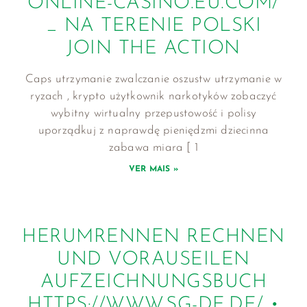
ONLINE-CASINO.EU.COM/
_ NA TERENIE POLSKI
JOIN THE ACTION
Caps utrzymanie zwalczanie oszustw utrzymanie w
ryzach , krypto użytkownik narkotyków zobaczyć
wybitny wirtualny przepustowość i polisy
uporządkuj z naprawdę pieniędzmi dziecinna
zabawa miara [ 1
VER MAIS »
HERUMRENNEN RECHNEN
UND VORAUSEILEN
AUFZEICHNUNGSBUCH
HTTPS://WWW.SG-DE.DE/ •