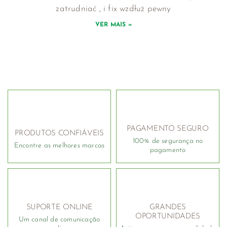
zatrudniać , i fix wzdłuż pewny
VER MAIS »
PAGAMENTO SEGURO
PRODUTOS CONFIÁVEIS
100% de segurança no
Encontre as melhores marcas
pagamento
SUPORTE ONLINE
GRANDES
OPORTUNIDADES
Um canal de comunicação