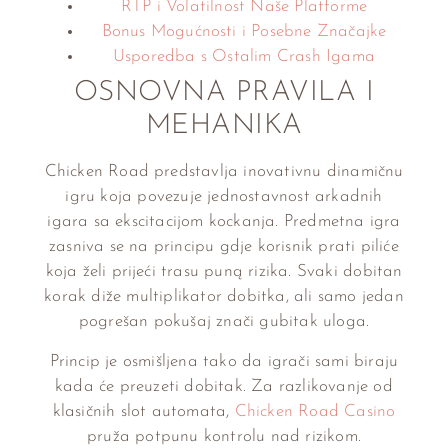
RTP i Volatilnost Naše Platforme
Bonus Mogućnosti i Posebne Značajke
Usporedba s Ostalim Crash Igama
OSNOVNA PRAVILA I
MEHANIKA
Chicken Road predstavlja inovativnu dinamičnu
igru koja povezuje jednostavnost arkadnih
igara sa ekscitacijom kockanja. Predmetna igra
zasniva se na principu gdje korisnik prati piliće
koja želi prijeći trasu puną rizika. Svaki dobitan
korak diže multiplikator dobitka, ali samo jedan
pogrešan pokušaj znači gubitak uloga.
Princip je osmišljena tako da igrači sami biraju
kada će preuzeti dobitak. Za razlikovanje od
klasičnih slot automata,
Chicken Road Casino
pruža potpunu kontrolu nad rizikom.