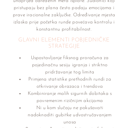
unaprijed određenih meta isplate. Sudionici koji
pristupaju bez plana često padaju emocijama i
prave iracionalne zaključke. Određivanje mjesta
izlaska prije početka runde povećava kontrolu i
konstantnu profitabilnost.
GLAVNI ELEMENTI POBJEDNIČKE
STRATEGIJE
Uspostavljanje fiksnog proračuna za
pojedinačnu sesiju igranja i striktno
pridržavanje tog limita
Primjena statistike prethodnih rundi za
otkrivanje obrazaca i trendova
Kombiniranje malih sigurnih dobitaka s
povremenim rizičnijim akcijama
Ni u kom slučaju ne pokušavati
nadoknaditi gubitke udvostručavanjem
unosa