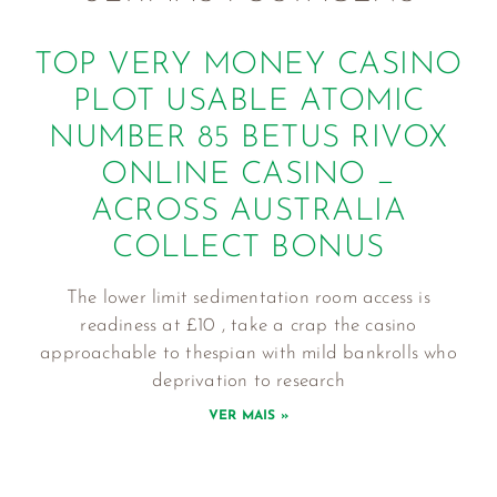
TOP VERY MONEY CASINO
PLOT USABLE ATOMIC
NUMBER 85 BETUS RIVOX
ONLINE CASINO _
ACROSS AUSTRALIA
COLLECT BONUS
The lower limit sedimentation room access is
readiness at £10 , take a crap the casino
approachable to thespian with mild bankrolls who
deprivation to research
VER MAIS »