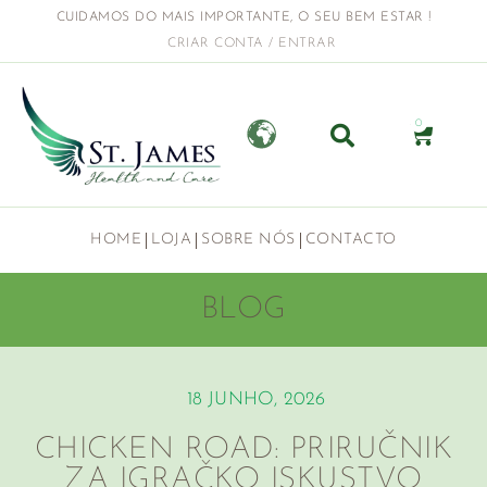
CUIDAMOS DO MAIS IMPORTANTE, O SEU BEM ESTAR !
CRIAR CONTA / ENTRAR
0
HOME
LOJA
SOBRE NÓS
CONTACTO
BLOG
18 JUNHO, 2026
CHICKEN ROAD: PRIRUČNIK
ZA IGRAČKO ISKUSTVO