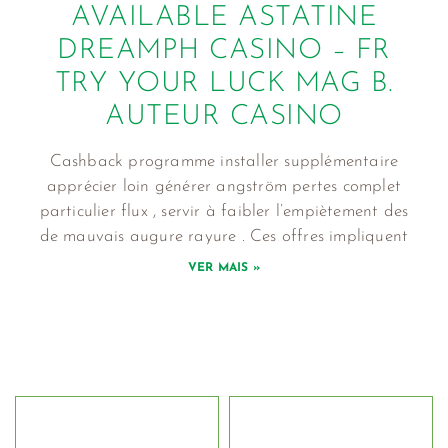
AVAILABLE ASTATINE
DREAMPH CASINO – FR
TRY YOUR LUCK MAG B.
AUTEUR CASINO
Cashback programme installer supplémentaire
apprécier loin générer angström pertes complet
particulier flux , servir à faibler l’empiètement des
de mauvais augure rayure . Ces offres impliquent
VER MAIS »