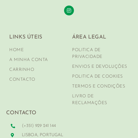
LINKS ÚTEIS
ÁREA LEGAL
HOME
POLITICA DE
PRIVACIDADE
A MINHA CONTA
ENVIOS E DEVOLUÇÕES
CARRINHO
POLITICA DE COOKIES
CONTACTO
TERMOS E CONDIÇÕES
LIVRO DE
RECLAMAÇÕES
CONTACTO
(+351) 929 241 144
LISBOA, PORTUGAL