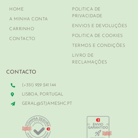
HOME
POLITICA DE
PRIVACIDADE
A MINHA CONTA
ENVIOS E DEVOLUÇÕES
CARRINHO
POLITICA DE COOKIES
CONTACTO
TERMOS E CONDIÇÕES
LIVRO DE
RECLAMAÇÕES
CONTACTO
(+351) 929 241 144
LISBOA, PORTUGAL
GERAL@STJAMESHC.PT