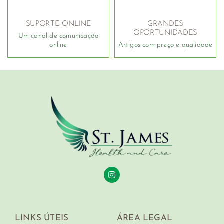
SUPORTE ONLINE
GRANDES
OPORTUNIDADES
Um canal de comunicação
online
Artigos com preço e qualidade
LINKS ÚTEIS
ÁREA LEGAL