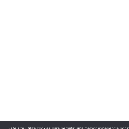
Este site utiliza cookies para permitir uma melhor experiência por 