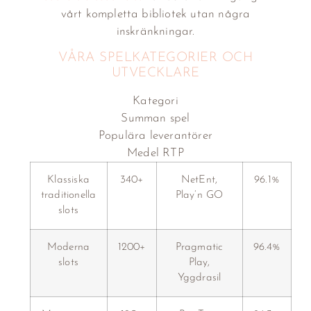
vårt kompletta bibliotek utan några
inskränkningar.
VÅRA SPELKATEGORIER OCH
UTVECKLARE
Kategori
Summan spel
Populära leverantörer
Medel RTP
Klassiska
340+
NetEnt,
96.1%
traditionella
Play’n GO
slots
Moderna
1200+
Pragmatic
96.4%
slots
Play,
Yggdrasil