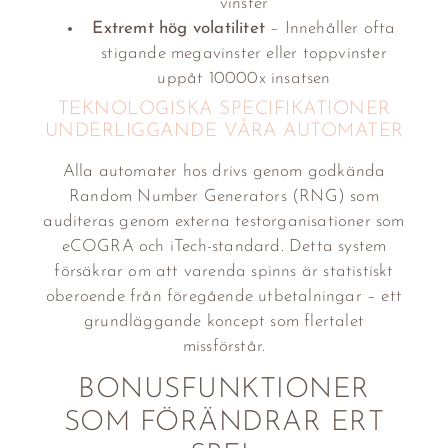
vinster
Extremt hög volatilitet
– Innehåller ofta
stigande megavinster eller toppvinster
uppåt 10000x insatsen
TEKNOLOGISKA SPECIFIKATIONER
UNDERLIGGANDE VÅRA AUTOMATER
Alla automater hos drivs genom godkända
Random Number Generators (RNG) som
auditeras genom externa testorganisationer som
eCOGRA och iTech-standard. Detta system
försäkrar om att varenda spinns är statistiskt
oberoende från föregående utbetalningar – ett
grundläggande koncept som flertalet
missförstår.
BONUSFUNKTIONER
SOM FÖRÄNDRAR ERT