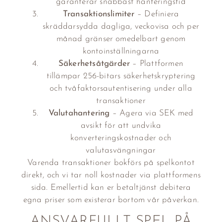
garanterar snabbast hanteringstid
Transaktionslimiter
– Definiera
skräddarsydda dagliga, veckovisa och per
månad gränser omedelbart genom
kontoinställningarna
Säkerhetsåtgärder
– Plattformen
tillämpar 256-bitars säkerhetskryptering
och tvåfaktorsautentisering under alla
transaktioner
Valutahantering
– Agera via SEK med
avsikt för att undvika
konverteringskostnader och
valutasvängningar
Varenda transaktioner bokförs på spelkontot
direkt, och vi tar noll kostnader via plattformens
sida. Emellertid kan er betaltjänst debitera
egna priser som existerar bortom vår påverkan.
ANSVARFULLT SPEL PÅ