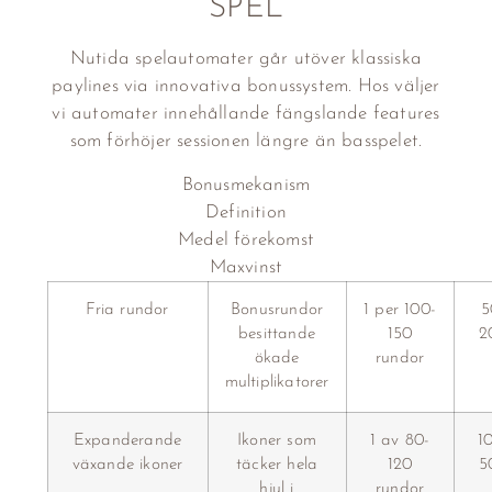
SPEL
Nutida spelautomater går utöver klassiska
paylines via innovativa bonussystem. Hos väljer
vi automater innehållande fängslande features
som förhöjer sessionen längre än basspelet.
Bonusmekanism
Definition
Medel förekomst
Maxvinst
Fria rundor
Bonusrundor
1 per 100-
5
besittande
150
2
ökade
rundor
multiplikatorer
Expanderande
Ikoner som
1 av 80-
1
växande ikoner
täcker hela
120
5
hjul i
rundor