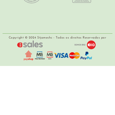
Copyright © 2024 Stjameshc - Todos os direitos Reservados por